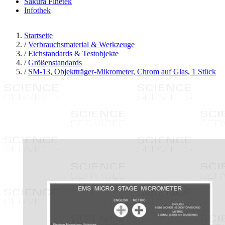
Sakura Finetek
Infothek
Startseite
/
Verbrauchsmaterial & Werkzeuge
/
Eichstandards & Testobjekte
/
Größenstandards
/
SM-13, Objektträger-Mikrometer, Chrom auf Glas, 1 Stück