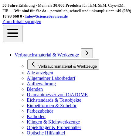
50 Jahre
Erfahrung - Mehr als
30.000 Produkte
für TEM, SEM, Cryo-EM,
FIB... -
Wir sind für Sie da
– persönlich, schnell und unkompliziert:
+49 (089)
18 93 668 0 -
Info@ScienceServices.de
Zum Inhalt springen
Verbrauchsmaterial & Werkzeuge
Verbrauchsmaterial & Werkzeuge
Alle anzeigen
Allgemeiner Laborbedarf
Aufbewahrung
Blenden
Diamantmesser von DiATOME
Eichstandards & Testobjekte
Einbettformen & Zubehör
Färbezubehör
Kathoden
Klingen & Kleinwerkzeuge
Objektträger & Probenhalter
Optische Hilfsmittel