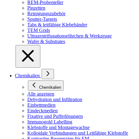
REM-Probenteller
Pinzetten
Reinigungszubehör
Sputter-Targets
Tabs & leitfähige Klebebänder
TEM Grids
Ultrazentrifugationsröhrchen & Werkzeuge
Wafer & Substrates
Chemikalien
Chemikalien
Alle anzeigen
Dehydration und Infiltration
Einbettmedien
Eindeckmedien
Fixative und Pufferlösungen
Immunogold Labelling
Klebstoffe und Montagewachse
Kolloidale Verbindungen und Leitfähige Klebstoffe
Kontrastier-Reagenzien für EM