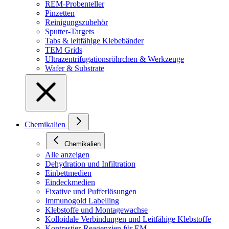
REM-Probenteller
Pinzetten
Reinigungszubehör
Sputter-Targets
Tabs & leitfähige Klebebänder
TEM Grids
Ultrazentrifugationsröhrchen & Werkzeuge
Wafer & Substrate
Chemikalien
Chemikalien
Alle anzeigen
Dehydration und Infiltration
Einbettmedien
Eindeckmedien
Fixative und Pufferlösungen
Immunogold Labelling
Klebstoffe und Montagewachse
Kolloidale Verbindungen und Leitfähige Klebstoffe
Kontrastier-Reagenzien für EM