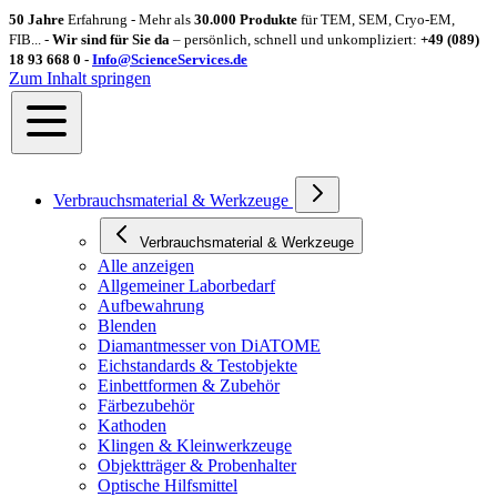
50 Jahre
Erfahrung - Mehr als
30.000 Produkte
für TEM, SEM, Cryo-EM,
FIB... -
Wir sind für Sie da
– persönlich, schnell und unkompliziert:
+49 (089)
18 93 668 0 -
Info@ScienceServices.de
Zum Inhalt springen
Verbrauchsmaterial & Werkzeuge
Verbrauchsmaterial & Werkzeuge
Alle anzeigen
Allgemeiner Laborbedarf
Aufbewahrung
Blenden
Diamantmesser von DiATOME
Eichstandards & Testobjekte
Einbettformen & Zubehör
Färbezubehör
Kathoden
Klingen & Kleinwerkzeuge
Objektträger & Probenhalter
Optische Hilfsmittel