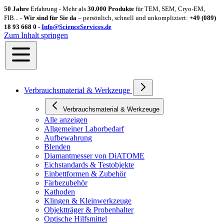
50 Jahre
Erfahrung - Mehr als
30.000 Produkte
für TEM, SEM, Cryo-EM,
FIB... -
Wir sind für Sie da
– persönlich, schnell und unkompliziert:
+49 (089)
18 93 668 0 -
Info@ScienceServices.de
Zum Inhalt springen
Verbrauchsmaterial & Werkzeuge
Verbrauchsmaterial & Werkzeuge
Alle anzeigen
Allgemeiner Laborbedarf
Aufbewahrung
Blenden
Diamantmesser von DiATOME
Eichstandards & Testobjekte
Einbettformen & Zubehör
Färbezubehör
Kathoden
Klingen & Kleinwerkzeuge
Objektträger & Probenhalter
Optische Hilfsmittel