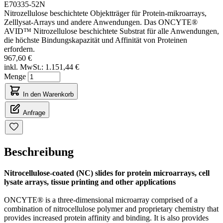
E70335-52N
Nitrozellulose beschichtete Objektträger für Protein-mikroarrays,
Zelllysat-Arrays und andere Anwendungen. Das ONCYTE®
AVID™ Nitrozellulose beschichtete Substrat für alle Anwendungen,
die höchste Bindungskapazität und Affinität von Proteinen
erfordern.
967,60 €
inkl. MwSt.:
1.151,44 €
Menge
In den Warenkorb
Anfrage
Beschreibung
Nitrocellulose-coated (NC) slides for protein microarrays, cell
lysate arrays, tissue printing and other applications
ONCYTE® is a three-dimensional microarray comprised of a
combination of nitrocellulose polymer and proprietary chemistry that
provides increased protein affinity and binding. It is also provides