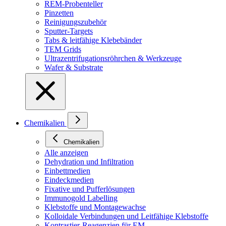
REM-Probenteller
Pinzetten
Reinigungszubehör
Sputter-Targets
Tabs & leitfähige Klebebänder
TEM Grids
Ultrazentrifugationsröhrchen & Werkzeuge
Wafer & Substrate
Chemikalien
Chemikalien
Alle anzeigen
Dehydration und Infiltration
Einbettmedien
Eindeckmedien
Fixative und Pufferlösungen
Immunogold Labelling
Klebstoffe und Montagewachse
Kolloidale Verbindungen und Leitfähige Klebstoffe
Kontrastier-Reagenzien für EM