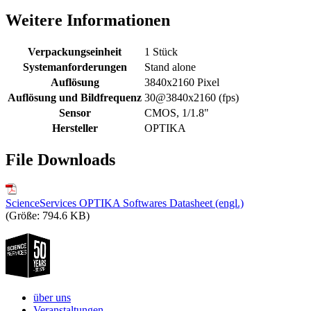
Weitere Informationen
Verpackungseinheit
1 Stück
Systemanforderungen
Stand alone
Auflösung
3840x2160 Pixel
Auflösung und Bildfrequenz
30@3840x2160 (fps)
Sensor
CMOS, 1/1.8"
Hersteller
OPTIKA
File Downloads
ScienceServices OPTIKA Softwares Datasheet (engl.)
(Größe: 794.6 KB)
über uns
Veranstaltungen