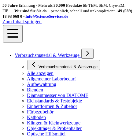
50 Jahre
Erfahrung - Mehr als
30.000 Produkte
für TEM, SEM, Cryo-EM,
FIB... -
Wir sind für Sie da
– persönlich, schnell und unkompliziert:
+49 (089)
18 93 668 0 -
Info@ScienceServices.de
Zum Inhalt springen
Verbrauchsmaterial & Werkzeuge
Verbrauchsmaterial & Werkzeuge
Alle anzeigen
Allgemeiner Laborbedarf
Aufbewahrung
Blenden
Diamantmesser von DiATOME
Eichstandards & Testobjekte
Einbettformen & Zubehör
Färbezubehör
Kathoden
Klingen & Kleinwerkzeuge
Objektträger & Probenhalter
Optische Hilfsmittel