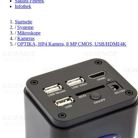
Sakura Finetek
Infothek
Startseite
/
Systeme
/
Mikroskope
/
Kameras
/
OPTIKA, HP4 Kamera, 8 MP CMOS, USB/HDMI/4K