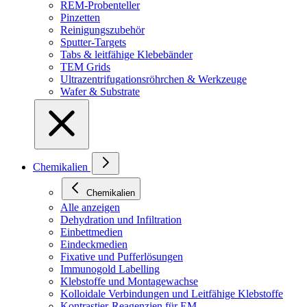
REM-Probenteller
Pinzetten
Reinigungszubehör
Sputter-Targets
Tabs & leitfähige Klebebänder
TEM Grids
Ultrazentrifugationsröhrchen & Werkzeuge
Wafer & Substrate
Chemikalien
Chemikalien
Alle anzeigen
Dehydration und Infiltration
Einbettmedien
Eindeckmedien
Fixative und Pufferlösungen
Immunogold Labelling
Klebstoffe und Montagewachse
Kolloidale Verbindungen und Leitfähige Klebstoffe
Kontrastier-Reagenzien für EM