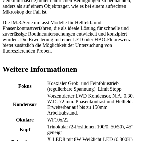
Zellkulturflasche) unter natürlichen Bedingungen zu beobachten,
anders als auf einem Objektträger, wie es bei einem aufrechten
Mikroskop der Fall ist.
Die IM-3-Serie umfasst Modelle für Hellfeld- und
Phasenkontrastverfahren, die als ideale Lösung für schnelle und
zuverlässige Routineuntersuchungen entwickelt und konzipiert
wurden. Die Erweiterung mit einer LED oder HBO-Fluoreszenz
bietet zusätzlich die Möglichkeit der Untersuchung von
fluoreszierenden Proben.
Weitere Informationen
Koaxialer Grob- und Feinfokustrieb
Fokus
(regulierbare Spannung), Limit Stopp
Vorzentrierter LWD Kondensor, N.A. 0.30,
W.D. 72 mm. Phasenkontrast und Hellfeld.
Kondensor
Erweiterbar auf bis zu 150mm
Arbeitsabstand.
Okulare
WF10x/22
Trinokular (2-Positionen 100/0, 50/50), 45°
Kopf
geneigt
X-LED8 mit 8W Weißlicht-LED (6,300K)