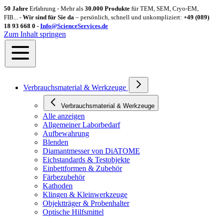
50 Jahre
Erfahrung - Mehr als
30.000 Produkte
für TEM, SEM, Cryo-EM,
FIB... -
Wir sind für Sie da
– persönlich, schnell und unkompliziert:
+49 (089)
18 93 668 0 -
Info@ScienceServices.de
Zum Inhalt springen
Verbrauchsmaterial & Werkzeuge
Verbrauchsmaterial & Werkzeuge
Alle anzeigen
Allgemeiner Laborbedarf
Aufbewahrung
Blenden
Diamantmesser von DiATOME
Eichstandards & Testobjekte
Einbettformen & Zubehör
Färbezubehör
Kathoden
Klingen & Kleinwerkzeuge
Objektträger & Probenhalter
Optische Hilfsmittel