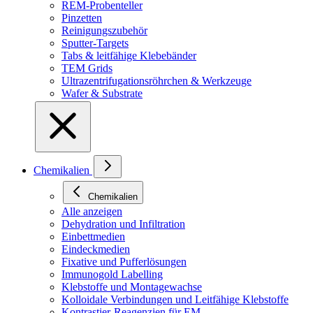
REM-Probenteller
Pinzetten
Reinigungszubehör
Sputter-Targets
Tabs & leitfähige Klebebänder
TEM Grids
Ultrazentrifugationsröhrchen & Werkzeuge
Wafer & Substrate
Chemikalien
Chemikalien
Alle anzeigen
Dehydration und Infiltration
Einbettmedien
Eindeckmedien
Fixative und Pufferlösungen
Immunogold Labelling
Klebstoffe und Montagewachse
Kolloidale Verbindungen und Leitfähige Klebstoffe
Kontrastier-Reagenzien für EM