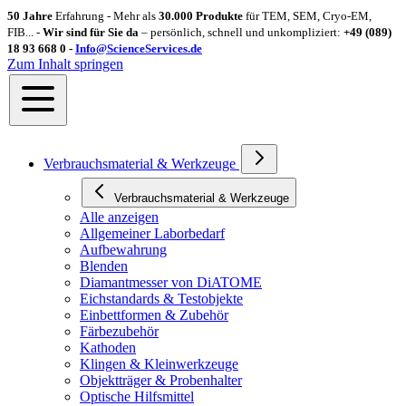
50 Jahre
Erfahrung - Mehr als
30.000 Produkte
für TEM, SEM, Cryo-EM,
FIB... -
Wir sind für Sie da
– persönlich, schnell und unkompliziert:
+49 (089)
18 93 668 0 -
Info@ScienceServices.de
Zum Inhalt springen
Verbrauchsmaterial & Werkzeuge
Verbrauchsmaterial & Werkzeuge
Alle anzeigen
Allgemeiner Laborbedarf
Aufbewahrung
Blenden
Diamantmesser von DiATOME
Eichstandards & Testobjekte
Einbettformen & Zubehör
Färbezubehör
Kathoden
Klingen & Kleinwerkzeuge
Objektträger & Probenhalter
Optische Hilfsmittel