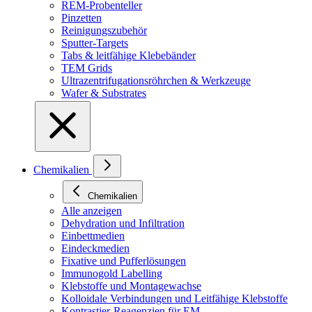
REM-Probenteller
Pinzetten
Reinigungszubehör
Sputter-Targets
Tabs & leitfähige Klebebänder
TEM Grids
Ultrazentrifugationsröhrchen & Werkzeuge
Wafer & Substrates
Chemikalien
Chemikalien
Alle anzeigen
Dehydration und Infiltration
Einbettmedien
Eindeckmedien
Fixative und Pufferlösungen
Immunogold Labelling
Klebstoffe und Montagewachse
Kolloidale Verbindungen und Leitfähige Klebstoffe
Kontrastier-Reagenzien für EM