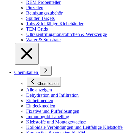
REM-Probenteller
Pinzetten
Reinigungszubehör
Sputter-Targets
Tabs & leitfähige Klebebänder
TEM Grids
Ultrazentrifugationsröhrchen & Werkzeuge
Wafer & Substrate
Chemikalien
Chemikalien
Alle anzeigen
Dehydration und Infiltration
Einbettmedien
Eindeckmedien
Fixative und Pufferlösungen
Immunogold Labelling
Klebstoffe und Montagewachse
Kolloidale Verbindungen und Leitfähige Klebstoffe
Kontrastier-Reagenzien für EM