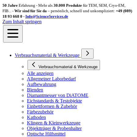
50 Jahre
Erfahrung - Mehr als
30.000 Produkte
für TEM, SEM, Cryo-EM,
FIB... -
Wir sind für Sie da
– persönlich, schnell und unkompliziert:
+49 (089)
18 93 668 0 -
Info@ScienceServices.de
Zum Inhalt springen
Verbrauchsmaterial & Werkzeuge
Verbrauchsmaterial & Werkzeuge
Alle anzeigen
Allgemeiner Laborbedarf
Aufbewahrung
Blenden
Diamantmesser von DiATOME
Eichstandards & Testobjekte
Einbettformen & Zubehör
Färbezubehör
Kathoden
Klingen & Kleinwerkzeuge
Objektträger & Probenhalter
Optische Hilfsmittel