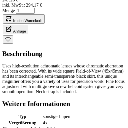
inkl. MwSt.:
294,17 €
Menge
In den Warenkorb
Anfrage
Beschreibung
Uses high-resolution achromatic lenses whose chromatic aberration
has been corrected. With its wide square Field-of-View (45x45mm)
and its interchangeable semi-transparent/ black skirt, this unique
magnifier offers you a variety of uses for precision work. Fine focus
adjustment with multi-groove screw helicoid system gives you very
smooth operation. Neck strap is included.
Weitere Informationen
Typ
sonstige Lupen
Vergrößerung
4x