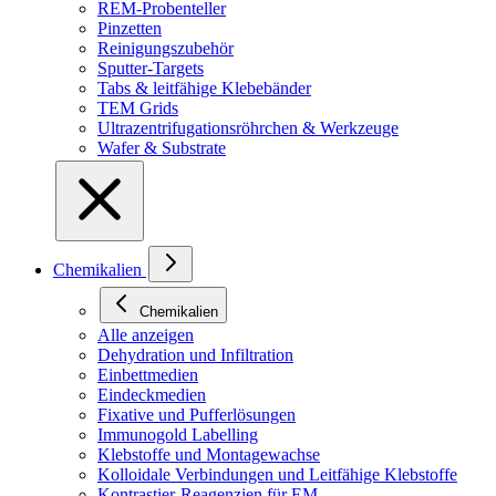
REM-Probenteller
Pinzetten
Reinigungszubehör
Sputter-Targets
Tabs & leitfähige Klebebänder
TEM Grids
Ultrazentrifugationsröhrchen & Werkzeuge
Wafer & Substrate
Chemikalien
Chemikalien
Alle anzeigen
Dehydration und Infiltration
Einbettmedien
Eindeckmedien
Fixative und Pufferlösungen
Immunogold Labelling
Klebstoffe und Montagewachse
Kolloidale Verbindungen und Leitfähige Klebstoffe
Kontrastier-Reagenzien für EM