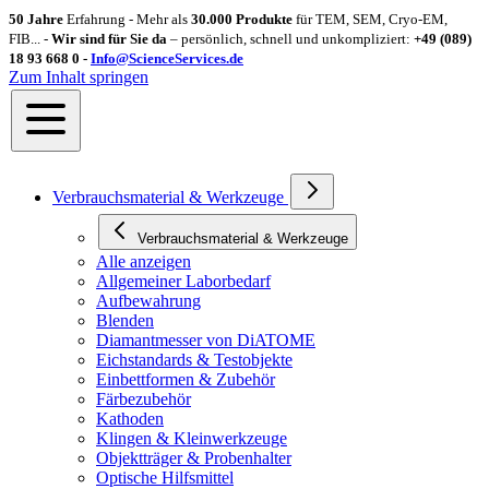
50 Jahre
Erfahrung - Mehr als
30.000 Produkte
für TEM, SEM, Cryo-EM,
FIB... -
Wir sind für Sie da
– persönlich, schnell und unkompliziert:
+49 (089)
18 93 668 0 -
Info@ScienceServices.de
Zum Inhalt springen
Verbrauchsmaterial & Werkzeuge
Verbrauchsmaterial & Werkzeuge
Alle anzeigen
Allgemeiner Laborbedarf
Aufbewahrung
Blenden
Diamantmesser von DiATOME
Eichstandards & Testobjekte
Einbettformen & Zubehör
Färbezubehör
Kathoden
Klingen & Kleinwerkzeuge
Objektträger & Probenhalter
Optische Hilfsmittel