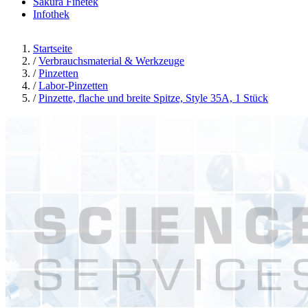
Sakura Finetek
Infothek
Startseite
/
Verbrauchsmaterial & Werkzeuge
/
Pinzetten
/
Labor-Pinzetten
/
Pinzette, flache und breite Spitze, Style 35A, 1 Stück