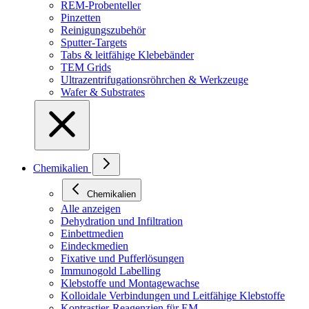
REM-Probenteller
Pinzetten
Reinigungszubehör
Sputter-Targets
Tabs & leitfähige Klebebänder
TEM Grids
Ultrazentrifugationsröhrchen & Werkzeuge
Wafer & Substrates
Chemikalien
Chemikalien
Alle anzeigen
Dehydration und Infiltration
Einbettmedien
Eindeckmedien
Fixative und Pufferlösungen
Immunogold Labelling
Klebstoffe und Montagewachse
Kolloidale Verbindungen und Leitfähige Klebstoffe
Kontrastier-Reagenzien für EM