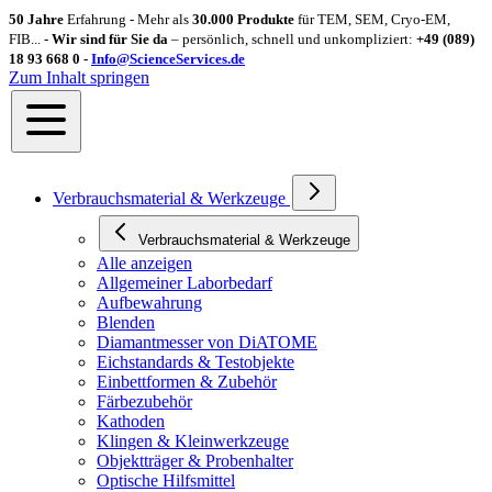
50 Jahre
Erfahrung - Mehr als
30.000 Produkte
für TEM, SEM, Cryo-EM,
FIB... -
Wir sind für Sie da
– persönlich, schnell und unkompliziert:
+49 (089)
18 93 668 0 -
Info@ScienceServices.de
Zum Inhalt springen
Verbrauchsmaterial & Werkzeuge
Verbrauchsmaterial & Werkzeuge
Alle anzeigen
Allgemeiner Laborbedarf
Aufbewahrung
Blenden
Diamantmesser von DiATOME
Eichstandards & Testobjekte
Einbettformen & Zubehör
Färbezubehör
Kathoden
Klingen & Kleinwerkzeuge
Objektträger & Probenhalter
Optische Hilfsmittel