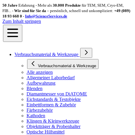
50 Jahre
Erfahrung - Mehr als
30.000 Produkte
für TEM, SEM, Cryo-EM,
FIB... -
Wir sind für Sie da
– persönlich, schnell und unkompliziert:
+49 (089)
18 93 668 0 -
Info@ScienceServices.de
Zum Inhalt springen
Verbrauchsmaterial & Werkzeuge
Verbrauchsmaterial & Werkzeuge
Alle anzeigen
Allgemeiner Laborbedarf
Aufbewahrung
Blenden
Diamantmesser von DiATOME
Eichstandards & Testobjekte
Einbettformen & Zubehör
Färbezubehör
Kathoden
Klingen & Kleinwerkzeuge
Objektträger & Probenhalter
Optische Hilfsmittel