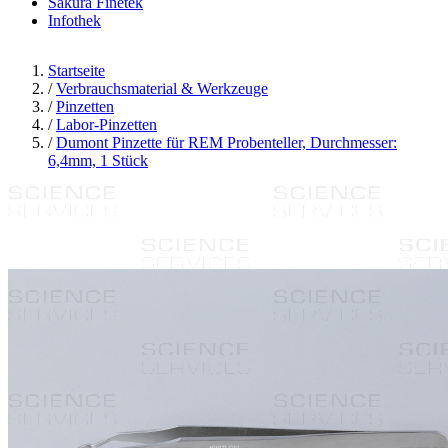
Sakura Finetek
Infothek
Startseite
/
Verbrauchsmaterial & Werkzeuge
/
Pinzetten
/
Labor-Pinzetten
/
Dumont Pinzette für REM Probenteller, Durchmesser:
6,4mm, 1 Stück