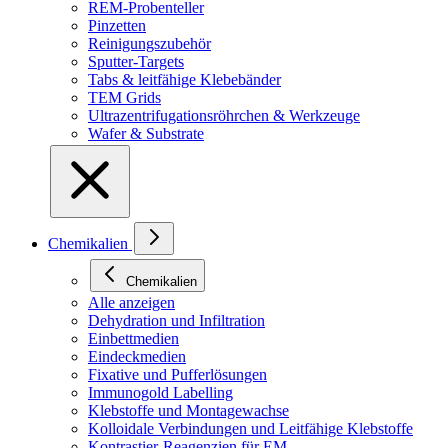
REM-Probenteller
Pinzetten
Reinigungszubehör
Sputter-Targets
Tabs & leitfähige Klebebänder
TEM Grids
Ultrazentrifugationsröhrchen & Werkzeuge
Wafer & Substrate
Chemikalien
Chemikalien
Alle anzeigen
Dehydration und Infiltration
Einbettmedien
Eindeckmedien
Fixative und Pufferlösungen
Immunogold Labelling
Klebstoffe und Montagewachse
Kolloidale Verbindungen und Leitfähige Klebstoffe
Kontrastier-Reagenzien für EM