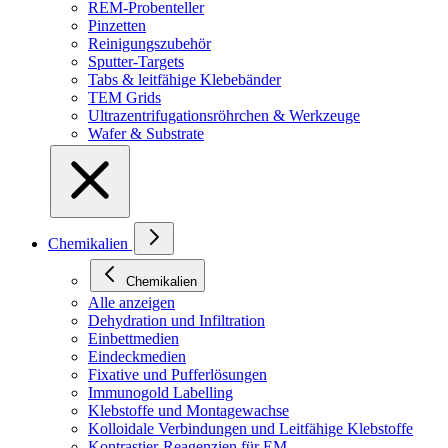
REM-Probenteller
Pinzetten
Reinigungszubehör
Sputter-Targets
Tabs & leitfähige Klebebänder
TEM Grids
Ultrazentrifugationsröhrchen & Werkzeuge
Wafer & Substrate
Chemikalien
Chemikalien
Alle anzeigen
Dehydration und Infiltration
Einbettmedien
Eindeckmedien
Fixative und Pufferlösungen
Immunogold Labelling
Klebstoffe und Montagewachse
Kolloidale Verbindungen und Leitfähige Klebstoffe
Kontrastier-Reagenzien für EM