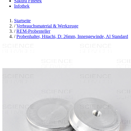
Sakura Finetek
Infothek
Startseite
/
Verbrauchsmaterial & Werkzeuge
/
REM-Probenteller
/
Probenhalter, Hitachi, D: 26mm, Innengewinde, Al Standard