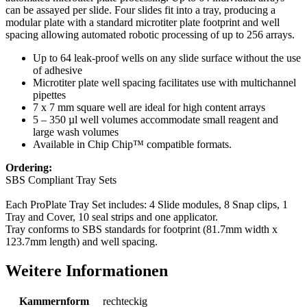
can be assayed per slide. Four slides fit into a tray, producing a
modular plate with a standard microtiter plate footprint and well
spacing allowing automated robotic processing of up to 256 arrays.
Up to 64 leak-proof wells on any slide surface without the use
of adhesive
Microtiter plate well spacing facilitates use with multichannel
pipettes
7 x 7 mm square well are ideal for high content arrays
5 – 350 µl well volumes accommodate small reagent and
large wash volumes
Available in Chip Chip™ compatible formats.
Ordering:
SBS Compliant Tray Sets
Each ProPlate Tray Set includes: 4 Slide modules, 8 Snap clips, 1
Tray and Cover, 10 seal strips and one applicator.
Tray conforms to SBS standards for footprint (81.7mm width x
123.7mm length) and well spacing.
Weitere Informationen
Kammernform
rechteckig