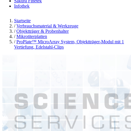
Sakura Finetek
Infothek
Startseite
/
Verbrauchsmaterial & Werkzeuge
/
Objektträger & Probenhalter
/
Mikrotiterplatten
/
ProPlate™ MicroArray System, Objektträger-Modul mit 1
Vertiefung, Edelstahl-Clips