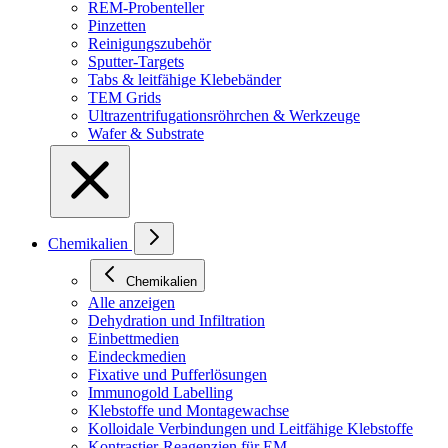
REM-Probenteller
Pinzetten
Reinigungszubehör
Sputter-Targets
Tabs & leitfähige Klebebänder
TEM Grids
Ultrazentrifugationsröhrchen & Werkzeuge
Wafer & Substrate
Chemikalien
Chemikalien
Alle anzeigen
Dehydration und Infiltration
Einbettmedien
Eindeckmedien
Fixative und Pufferlösungen
Immunogold Labelling
Klebstoffe und Montagewachse
Kolloidale Verbindungen und Leitfähige Klebstoffe
Kontrastier-Reagenzien für EM