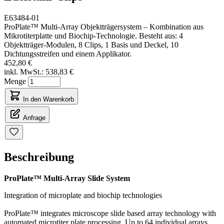
E63484-01
ProPlate™ Multi-Array Objektträgersystem – Kombination aus
Mikrotiterplatte und Biochip-Technologie. Besteht aus: 4
Objektträger-Modulen, 8 Clips, 1 Basis und Deckel, 10
Dichtungsstreifen und einem Applikator.
452,80 €
inkl. MwSt.:
538,83 €
Menge
In den Warenkorb
Anfrage
Beschreibung
ProPlate™ Multi-Array Slide System
Integration of microplate and biochip technologies
ProPlate™ integrates microscope slide based array technology with
automated microtiter plate processing. Up to 64 individual arrays