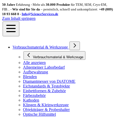
50 Jahre
Erfahrung - Mehr als
30.000 Produkte
für TEM, SEM, Cryo-EM,
FIB... -
Wir sind für Sie da
– persönlich, schnell und unkompliziert:
+49 (089)
18 93 668 0 -
Info@ScienceServices.de
Zum Inhalt springen
Verbrauchsmaterial & Werkzeuge
Verbrauchsmaterial & Werkzeuge
Alle anzeigen
Allgemeiner Laborbedarf
Aufbewahrung
Blenden
Diamantmesser von DiATOME
Eichstandards & Testobjekte
Einbettformen & Zubehör
Färbezubehör
Kathoden
Klingen & Kleinwerkzeuge
Objektträger & Probenhalter
Optische Hilfsmittel