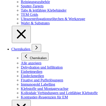
Reinigungszubehör
Sputter-Targets
Tabs & leitfähige Klebebänder
TEM Grids
Ultrazentrifugationsröhrchen & Werkzeuge
Wafer & Substrates
Chemikalien
Chemikalien
Alle anzeigen
Dehydration und Infiltration
Einbettmedien
Eindeckmedien
Fixative und Pufferlösungen
Immunogold Labelling
Klebstoffe und Montagewachse
Kolloidale Verbindungen und Leitfähige Klebstoffe
Kontrastier-Reagenzien für EM