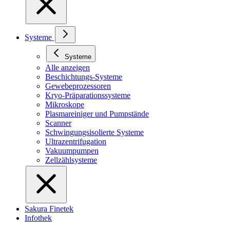
Systeme
Systeme
Alle anzeigen
Beschichtungs-Systeme
Gewebeprozessoren
Kryo-Präparationssysteme
Mikroskope
Plasmareiniger und Pumpstände
Scanner
Schwingungsisolierte Systeme
Ultrazentrifugation
Vakuumpumpen
Zellzählsysteme
Sakura Finetek
Infothek