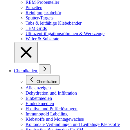
REM-Probenteller
Pinzetten
Reinigungszubehör
Sputter-Targets
Tabs & leitfähige Klebebänder
TEM Grids
Ultrazentrifugationsröhrchen & Werkzeuge
Wafer & Substrate
Chemikalien
Chemikalien
Alle anzeigen
Dehydration und Infiltration
Einbettmedien
Eindeckmedien
Fixative und Pufferlösungen
Immunogold Labelling
Klebstoffe und Montagewachse
Kolloidale Verbindungen und Leitfähige Klebstoffe
Kontrastier-Reagenzien für EM