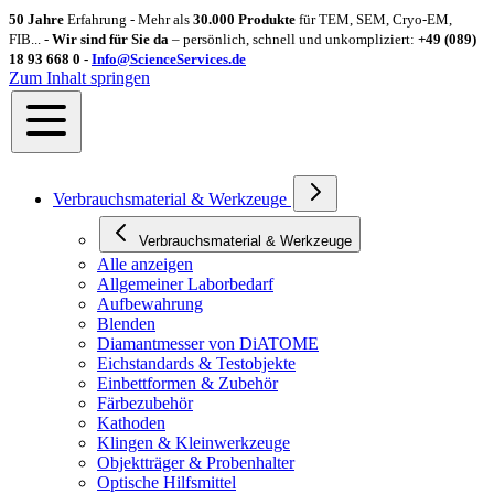
50 Jahre
Erfahrung - Mehr als
30.000 Produkte
für TEM, SEM, Cryo-EM,
FIB... -
Wir sind für Sie da
– persönlich, schnell und unkompliziert:
+49 (089)
18 93 668 0 -
Info@ScienceServices.de
Zum Inhalt springen
Verbrauchsmaterial & Werkzeuge
Verbrauchsmaterial & Werkzeuge
Alle anzeigen
Allgemeiner Laborbedarf
Aufbewahrung
Blenden
Diamantmesser von DiATOME
Eichstandards & Testobjekte
Einbettformen & Zubehör
Färbezubehör
Kathoden
Klingen & Kleinwerkzeuge
Objektträger & Probenhalter
Optische Hilfsmittel