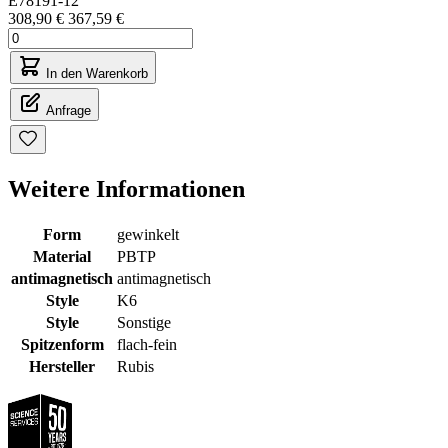
E78191-12
308,90 €
367,59 €
In den Warenkorb
Anfrage
Weitere Informationen
Form
gewinkelt
Material
PBTP
antimagnetisch
antimagnetisch
Style
K6
Style
Sonstige
Spitzenform
flach-fein
Hersteller
Rubis