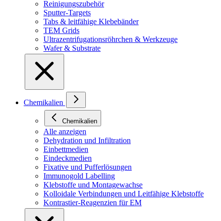
Reinigungszubehör
Sputter-Targets
Tabs & leitfähige Klebebänder
TEM Grids
Ultrazentrifugationsröhrchen & Werkzeuge
Wafer & Substrate
Chemikalien
Chemikalien
Alle anzeigen
Dehydration und Infiltration
Einbettmedien
Eindeckmedien
Fixative und Pufferlösungen
Immunogold Labelling
Klebstoffe und Montagewachse
Kolloidale Verbindungen und Leitfähige Klebstoffe
Kontrastier-Reagenzien für EM