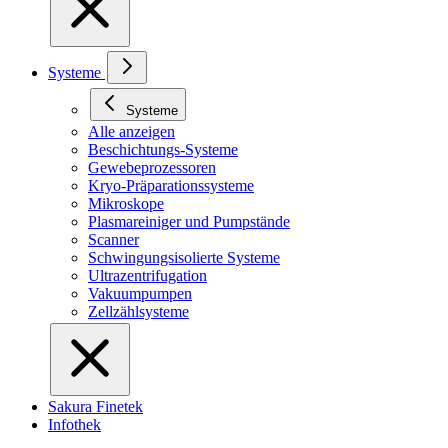
Systeme
Systeme
Alle anzeigen
Beschichtungs-Systeme
Gewebeprozessoren
Kryo-Präparationssysteme
Mikroskope
Plasmareiniger und Pumpstände
Scanner
Schwingungsisolierte Systeme
Ultrazentrifugation
Vakuumpumpen
Zellzählsysteme
Sakura Finetek
Infothek