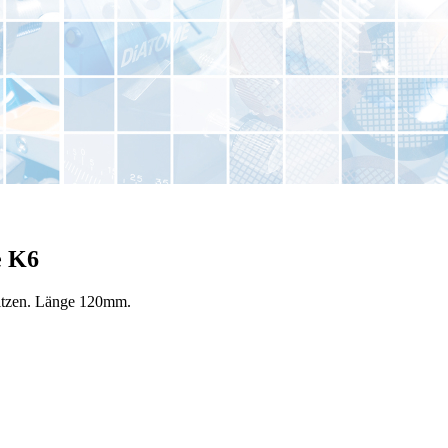
e K6
pitzen. Länge 120mm.