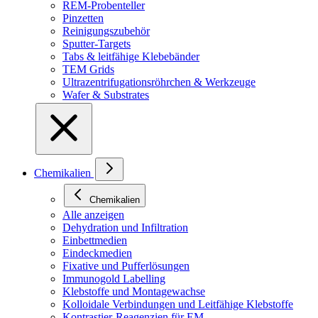
REM-Probenteller
Pinzetten
Reinigungszubehör
Sputter-Targets
Tabs & leitfähige Klebebänder
TEM Grids
Ultrazentrifugationsröhrchen & Werkzeuge
Wafer & Substrates
Chemikalien
Chemikalien
Alle anzeigen
Dehydration und Infiltration
Einbettmedien
Eindeckmedien
Fixative und Pufferlösungen
Immunogold Labelling
Klebstoffe und Montagewachse
Kolloidale Verbindungen und Leitfähige Klebstoffe
Kontrastier-Reagenzien für EM