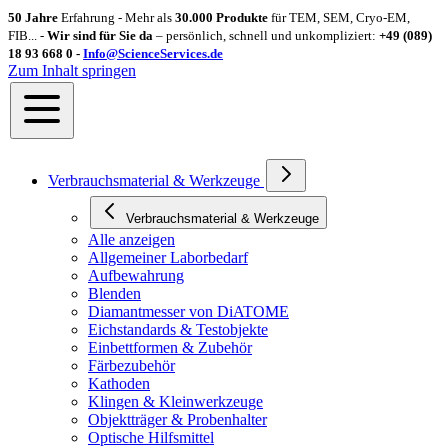
50 Jahre
Erfahrung - Mehr als
30.000 Produkte
für TEM, SEM, Cryo-EM,
FIB... -
Wir sind für Sie da
– persönlich, schnell und unkompliziert:
+49 (089)
18 93 668 0 -
Info@ScienceServices.de
Zum Inhalt springen
Verbrauchsmaterial & Werkzeuge
Verbrauchsmaterial & Werkzeuge
Alle anzeigen
Allgemeiner Laborbedarf
Aufbewahrung
Blenden
Diamantmesser von DiATOME
Eichstandards & Testobjekte
Einbettformen & Zubehör
Färbezubehör
Kathoden
Klingen & Kleinwerkzeuge
Objektträger & Probenhalter
Optische Hilfsmittel