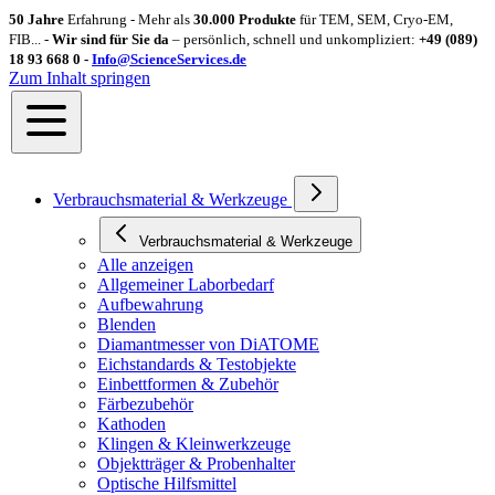
50 Jahre
Erfahrung - Mehr als
30.000 Produkte
für TEM, SEM, Cryo-EM,
FIB... -
Wir sind für Sie da
– persönlich, schnell und unkompliziert:
+49 (089)
18 93 668 0 -
Info@ScienceServices.de
Zum Inhalt springen
Verbrauchsmaterial & Werkzeuge
Verbrauchsmaterial & Werkzeuge
Alle anzeigen
Allgemeiner Laborbedarf
Aufbewahrung
Blenden
Diamantmesser von DiATOME
Eichstandards & Testobjekte
Einbettformen & Zubehör
Färbezubehör
Kathoden
Klingen & Kleinwerkzeuge
Objektträger & Probenhalter
Optische Hilfsmittel