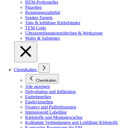
REM-Probenteller
Pinzetten
Reinigungszubehör
Sputter-Targets
Tabs & leitfähige Klebebänder
TEM Grids
Ultrazentrifugationsröhrchen & Werkzeuge
Wafer & Substrates
Chemikalien
Chemikalien
Alle anzeigen
Dehydration und Infiltration
Einbettmedien
Eindeckmedien
Fixative und Pufferlösungen
Immunogold Labelling
Klebstoffe und Montagewachse
Kolloidale Verbindungen und Leitfähige Klebstoffe
Kontrastier-Reagenzien für EM