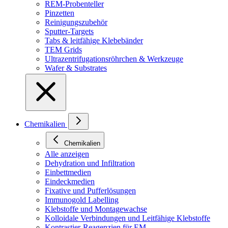
REM-Probenteller
Pinzetten
Reinigungszubehör
Sputter-Targets
Tabs & leitfähige Klebebänder
TEM Grids
Ultrazentrifugationsröhrchen & Werkzeuge
Wafer & Substrates
Chemikalien
Chemikalien
Alle anzeigen
Dehydration und Infiltration
Einbettmedien
Eindeckmedien
Fixative und Pufferlösungen
Immunogold Labelling
Klebstoffe und Montagewachse
Kolloidale Verbindungen und Leitfähige Klebstoffe
Kontrastier-Reagenzien für EM