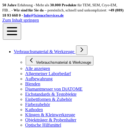
50 Jahre
Erfahrung - Mehr als
30.000 Produkte
für TEM, SEM, Cryo-EM,
FIB... -
Wir sind für Sie da
– persönlich, schnell und unkompliziert:
+49 (089)
18 93 668 0 -
Info@ScienceServices.de
Zum Inhalt springen
Verbrauchsmaterial & Werkzeuge
Verbrauchsmaterial & Werkzeuge
Alle anzeigen
Allgemeiner Laborbedarf
Aufbewahrung
Blenden
Diamantmesser von DiATOME
Eichstandards & Testobjekte
Einbettformen & Zubehör
Färbezubehör
Kathoden
Klingen & Kleinwerkzeuge
Objektträger & Probenhalter
Optische Hilfsmittel