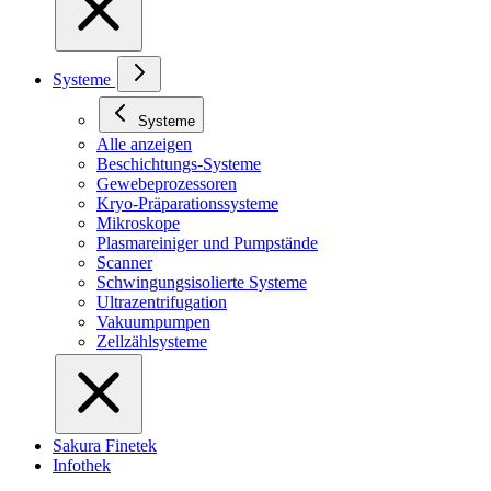
Systeme
Systeme
Alle anzeigen
Beschichtungs-Systeme
Gewebeprozessoren
Kryo-Präparationssysteme
Mikroskope
Plasmareiniger und Pumpstände
Scanner
Schwingungsisolierte Systeme
Ultrazentrifugation
Vakuumpumpen
Zellzählsysteme
Sakura Finetek
Infothek