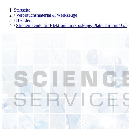
Startseite
/
Verbrauchsmaterial & Werkzeuge
/
Blenden
/
Streifenblende für Elektronenmikroskope, Platin-Iridium 95