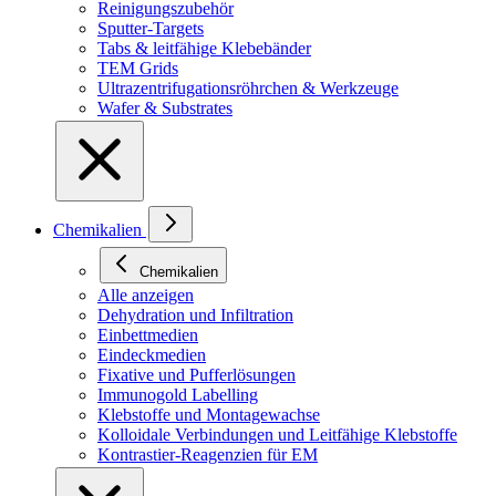
Reinigungszubehör
Sputter-Targets
Tabs & leitfähige Klebebänder
TEM Grids
Ultrazentrifugationsröhrchen & Werkzeuge
Wafer & Substrates
Chemikalien
Chemikalien
Alle anzeigen
Dehydration und Infiltration
Einbettmedien
Eindeckmedien
Fixative und Pufferlösungen
Immunogold Labelling
Klebstoffe und Montagewachse
Kolloidale Verbindungen und Leitfähige Klebstoffe
Kontrastier-Reagenzien für EM