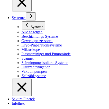
Systeme
Systeme
Alle anzeigen
Beschichtungs-Systeme
Gewebeprozessoren
Kryo-Präparationssysteme
Mikroskope
Plasmareiniger und Pumpstände
Scanner
Schwingungsisolierte Systeme
Ultrazentrifugation
Vakuumpumpen
Zellzählsysteme
Sakura Finetek
Infothek