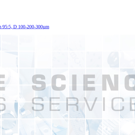
ium 95:5, D 100-200-300µm