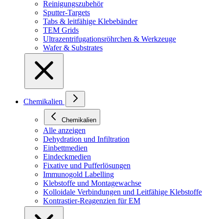
Reinigungszubehör
Sputter-Targets
Tabs & leitfähige Klebebänder
TEM Grids
Ultrazentrifugationsröhrchen & Werkzeuge
Wafer & Substrates
Chemikalien
Chemikalien
Alle anzeigen
Dehydration und Infiltration
Einbettmedien
Eindeckmedien
Fixative und Pufferlösungen
Immunogold Labelling
Klebstoffe und Montagewachse
Kolloidale Verbindungen und Leitfähige Klebstoffe
Kontrastier-Reagenzien für EM