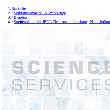
Startseite
/
Verbrauchsmaterial & Werkzeuge
/
Blenden
/
Streifenblende für JEOL Elektronenmikroskope, Platin-Irid