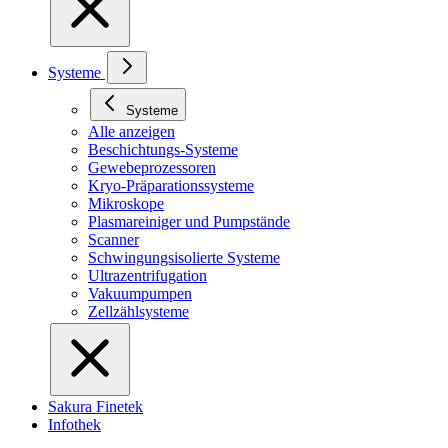
Systeme
Systeme
Alle anzeigen
Beschichtungs-Systeme
Gewebeprozessoren
Kryo-Präparationssysteme
Mikroskope
Plasmareiniger und Pumpstände
Scanner
Schwingungsisolierte Systeme
Ultrazentrifugation
Vakuumpumpen
Zellzählsysteme
Sakura Finetek
Infothek