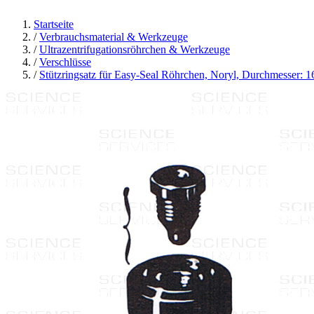
Startseite
/
Verbrauchsmaterial & Werkzeuge
/
Ultrazentrifugationsröhrchen & Werkzeuge
/
Verschlüsse
/
Stützringsatz für Easy-Seal Röhrchen, Noryl, Durchmesser: 