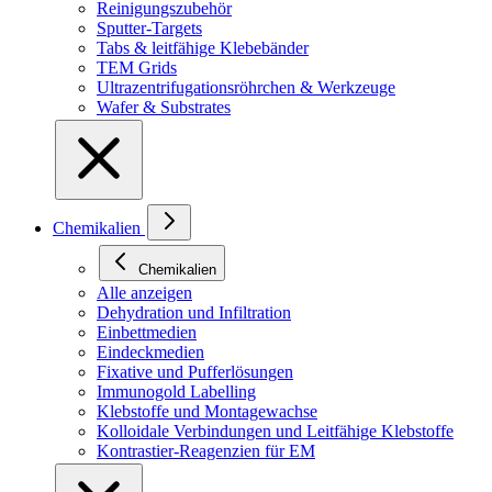
Reinigungszubehör
Sputter-Targets
Tabs & leitfähige Klebebänder
TEM Grids
Ultrazentrifugationsröhrchen & Werkzeuge
Wafer & Substrates
Chemikalien
Chemikalien
Alle anzeigen
Dehydration und Infiltration
Einbettmedien
Eindeckmedien
Fixative und Pufferlösungen
Immunogold Labelling
Klebstoffe und Montagewachse
Kolloidale Verbindungen und Leitfähige Klebstoffe
Kontrastier-Reagenzien für EM