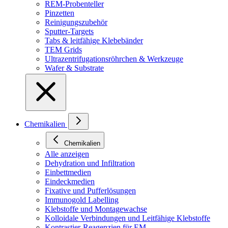
REM-Probenteller
Pinzetten
Reinigungszubehör
Sputter-Targets
Tabs & leitfähige Klebebänder
TEM Grids
Ultrazentrifugationsröhrchen & Werkzeuge
Wafer & Substrate
Chemikalien
Chemikalien
Alle anzeigen
Dehydration und Infiltration
Einbettmedien
Eindeckmedien
Fixative und Pufferlösungen
Immunogold Labelling
Klebstoffe und Montagewachse
Kolloidale Verbindungen und Leitfähige Klebstoffe
Kontrastier-Reagenzien für EM