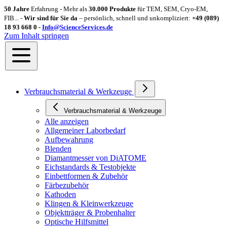
50 Jahre
Erfahrung - Mehr als
30.000 Produkte
für TEM, SEM, Cryo-EM,
FIB... -
Wir sind für Sie da
– persönlich, schnell und unkompliziert:
+49 (089)
18 93 668 0 -
Info@ScienceServices.de
Zum Inhalt springen
Verbrauchsmaterial & Werkzeuge
Verbrauchsmaterial & Werkzeuge
Alle anzeigen
Allgemeiner Laborbedarf
Aufbewahrung
Blenden
Diamantmesser von DiATOME
Eichstandards & Testobjekte
Einbettformen & Zubehör
Färbezubehör
Kathoden
Klingen & Kleinwerkzeuge
Objektträger & Probenhalter
Optische Hilfsmittel