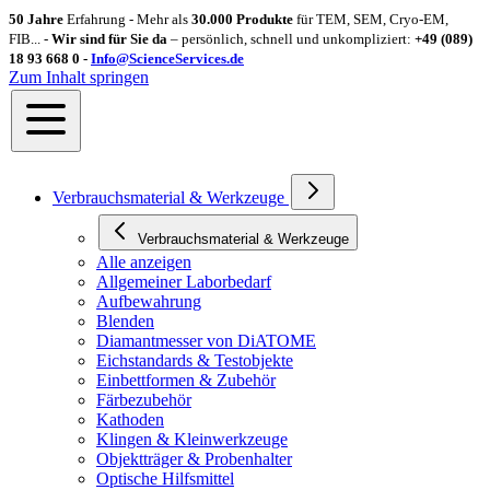
50 Jahre
Erfahrung - Mehr als
30.000 Produkte
für TEM, SEM, Cryo-EM,
FIB... -
Wir sind für Sie da
– persönlich, schnell und unkompliziert:
+49 (089)
18 93 668 0 -
Info@ScienceServices.de
Zum Inhalt springen
Verbrauchsmaterial & Werkzeuge
Verbrauchsmaterial & Werkzeuge
Alle anzeigen
Allgemeiner Laborbedarf
Aufbewahrung
Blenden
Diamantmesser von DiATOME
Eichstandards & Testobjekte
Einbettformen & Zubehör
Färbezubehör
Kathoden
Klingen & Kleinwerkzeuge
Objektträger & Probenhalter
Optische Hilfsmittel