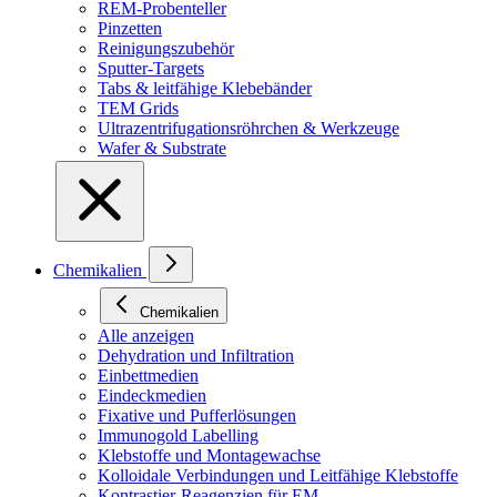
REM-Probenteller
Pinzetten
Reinigungszubehör
Sputter-Targets
Tabs & leitfähige Klebebänder
TEM Grids
Ultrazentrifugationsröhrchen & Werkzeuge
Wafer & Substrate
Chemikalien
Chemikalien
Alle anzeigen
Dehydration und Infiltration
Einbettmedien
Eindeckmedien
Fixative und Pufferlösungen
Immunogold Labelling
Klebstoffe und Montagewachse
Kolloidale Verbindungen und Leitfähige Klebstoffe
Kontrastier-Reagenzien für EM