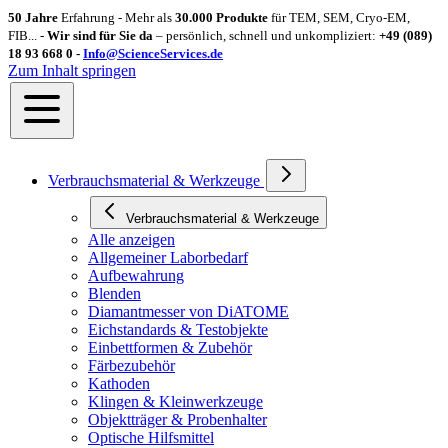
50 Jahre
Erfahrung - Mehr als
30.000 Produkte
für TEM, SEM, Cryo-EM,
FIB... -
Wir sind für Sie da
– persönlich, schnell und unkompliziert:
+49 (089)
18 93 668 0 -
Info@ScienceServices.de
Zum Inhalt springen
Verbrauchsmaterial & Werkzeuge
Verbrauchsmaterial & Werkzeuge
Alle anzeigen
Allgemeiner Laborbedarf
Aufbewahrung
Blenden
Diamantmesser von DiATOME
Eichstandards & Testobjekte
Einbettformen & Zubehör
Färbezubehör
Kathoden
Klingen & Kleinwerkzeuge
Objektträger & Probenhalter
Optische Hilfsmittel