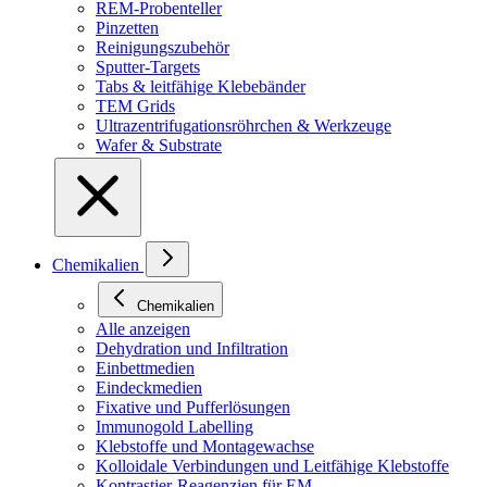
REM-Probenteller
Pinzetten
Reinigungszubehör
Sputter-Targets
Tabs & leitfähige Klebebänder
TEM Grids
Ultrazentrifugationsröhrchen & Werkzeuge
Wafer & Substrate
Chemikalien
Chemikalien
Alle anzeigen
Dehydration und Infiltration
Einbettmedien
Eindeckmedien
Fixative und Pufferlösungen
Immunogold Labelling
Klebstoffe und Montagewachse
Kolloidale Verbindungen und Leitfähige Klebstoffe
Kontrastier-Reagenzien für EM