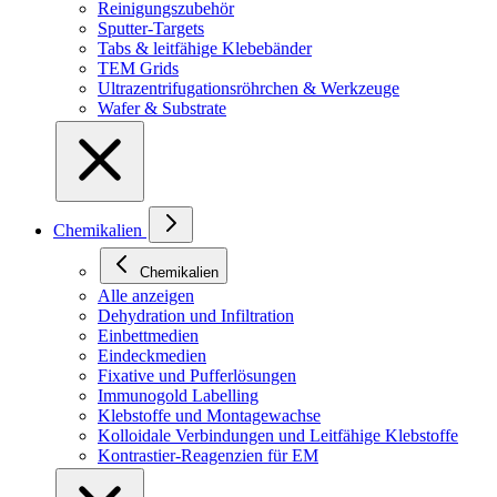
Reinigungszubehör
Sputter-Targets
Tabs & leitfähige Klebebänder
TEM Grids
Ultrazentrifugationsröhrchen & Werkzeuge
Wafer & Substrate
Chemikalien
Chemikalien
Alle anzeigen
Dehydration und Infiltration
Einbettmedien
Eindeckmedien
Fixative und Pufferlösungen
Immunogold Labelling
Klebstoffe und Montagewachse
Kolloidale Verbindungen und Leitfähige Klebstoffe
Kontrastier-Reagenzien für EM