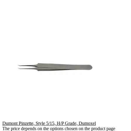
Dumont Pinzette, Style 5/15, H/P Grade, Dumoxel
The price depends on the options chosen on the product page