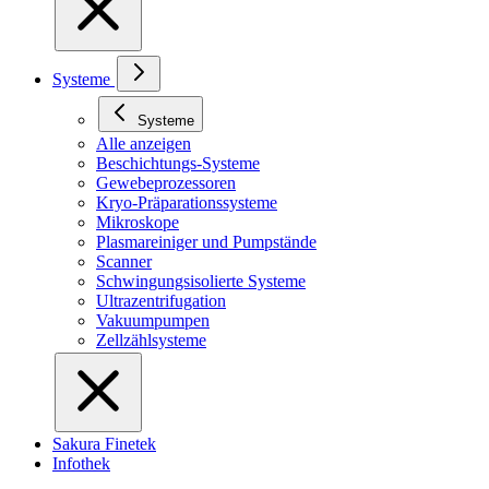
Systeme
Systeme
Alle anzeigen
Beschichtungs-Systeme
Gewebeprozessoren
Kryo-Präparationssysteme
Mikroskope
Plasmareiniger und Pumpstände
Scanner
Schwingungsisolierte Systeme
Ultrazentrifugation
Vakuumpumpen
Zellzählsysteme
Sakura Finetek
Infothek