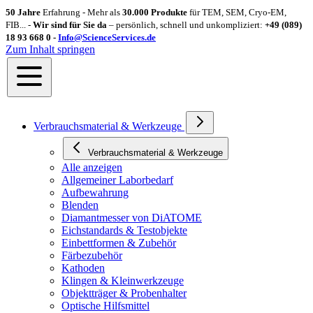
50 Jahre
Erfahrung - Mehr als
30.000 Produkte
für TEM, SEM, Cryo-EM,
FIB... -
Wir sind für Sie da
– persönlich, schnell und unkompliziert:
+49 (089)
18 93 668 0 -
Info@ScienceServices.de
Zum Inhalt springen
Verbrauchsmaterial & Werkzeuge
Verbrauchsmaterial & Werkzeuge
Alle anzeigen
Allgemeiner Laborbedarf
Aufbewahrung
Blenden
Diamantmesser von DiATOME
Eichstandards & Testobjekte
Einbettformen & Zubehör
Färbezubehör
Kathoden
Klingen & Kleinwerkzeuge
Objektträger & Probenhalter
Optische Hilfsmittel