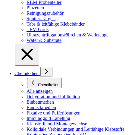
REM-Probenteller
Pinzetten
Reinigungszubehör
Sputter-Targets
Tabs & leitfähige Klebebänder
TEM Grids
Ultrazentrifugationsröhrchen & Werkzeuge
Wafer & Substrate
Chemikalien
Chemikalien
Alle anzeigen
Dehydration und Infiltration
Einbettmedien
Eindeckmedien
Fixative und Pufferlösungen
Immunogold Labelling
Klebstoffe und Montagewachse
Kolloidale Verbindungen und Leitfähige Klebstoffe
Kontrastier-Reagenzien für EM