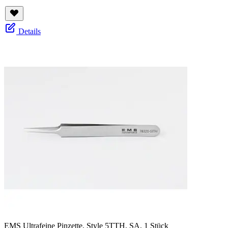
Details
EMS Ultrafeine Pinzette, Style 5TTH, SA, 1 Stück