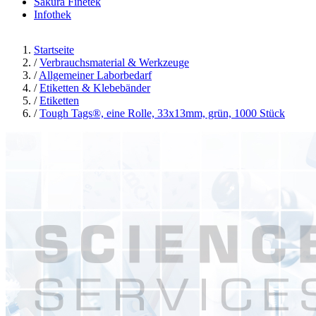
Sakura Finetek
Infothek
Startseite
/
Verbrauchsmaterial & Werkzeuge
/
Allgemeiner Laborbedarf
/
Etiketten & Klebebänder
/
Etiketten
/
Tough Tags®, eine Rolle, 33x13mm, grün, 1000 Stück