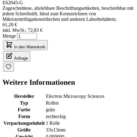
E62045-G
Zugeschnittene, abziehbare Beschriftungsetiketten, beschreibbar mit
jedem Schreibstift. Ideal zum Kennzeichnen von
Mikrozentrifugationsröhrchen und anderen Laborbehältern.
61,20 €
inkl. MwSt.:
72,83 €
Menge
In den Warenkorb
Anfrage
Weitere Informationen
Hersteller
Electron Microscopy Sciences
Typ
Rollen
Farbe
grün
Form
rechteckig
Verpackungseinheit
1 Rolle
Größe
33x13mm
Gewicht
0.000000