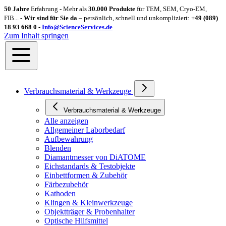
50 Jahre
Erfahrung - Mehr als
30.000 Produkte
für TEM, SEM, Cryo-EM,
FIB... -
Wir sind für Sie da
– persönlich, schnell und unkompliziert:
+49 (089)
18 93 668 0 -
Info@ScienceServices.de
Zum Inhalt springen
Verbrauchsmaterial & Werkzeuge
Verbrauchsmaterial & Werkzeuge
Alle anzeigen
Allgemeiner Laborbedarf
Aufbewahrung
Blenden
Diamantmesser von DiATOME
Eichstandards & Testobjekte
Einbettformen & Zubehör
Färbezubehör
Kathoden
Klingen & Kleinwerkzeuge
Objektträger & Probenhalter
Optische Hilfsmittel