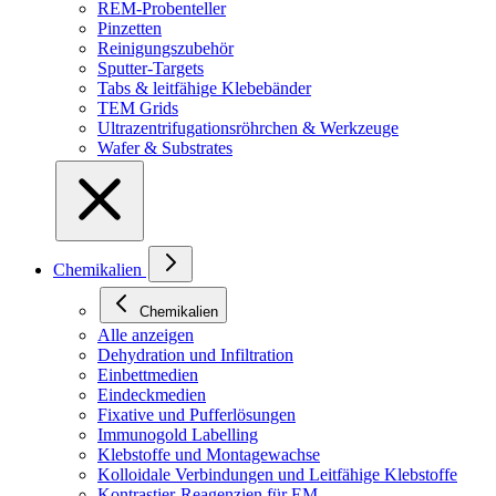
REM-Probenteller
Pinzetten
Reinigungszubehör
Sputter-Targets
Tabs & leitfähige Klebebänder
TEM Grids
Ultrazentrifugationsröhrchen & Werkzeuge
Wafer & Substrates
Chemikalien
Chemikalien
Alle anzeigen
Dehydration und Infiltration
Einbettmedien
Eindeckmedien
Fixative und Pufferlösungen
Immunogold Labelling
Klebstoffe und Montagewachse
Kolloidale Verbindungen und Leitfähige Klebstoffe
Kontrastier-Reagenzien für EM