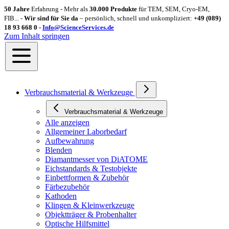
50 Jahre
Erfahrung - Mehr als
30.000 Produkte
für TEM, SEM, Cryo-EM,
FIB... -
Wir sind für Sie da
– persönlich, schnell und unkompliziert:
+49 (089)
18 93 668 0 -
Info@ScienceServices.de
Zum Inhalt springen
Verbrauchsmaterial & Werkzeuge
Verbrauchsmaterial & Werkzeuge
Alle anzeigen
Allgemeiner Laborbedarf
Aufbewahrung
Blenden
Diamantmesser von DiATOME
Eichstandards & Testobjekte
Einbettformen & Zubehör
Färbezubehör
Kathoden
Klingen & Kleinwerkzeuge
Objektträger & Probenhalter
Optische Hilfsmittel