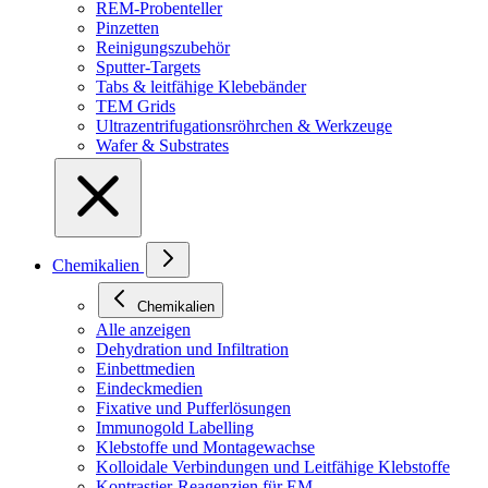
REM-Probenteller
Pinzetten
Reinigungszubehör
Sputter-Targets
Tabs & leitfähige Klebebänder
TEM Grids
Ultrazentrifugationsröhrchen & Werkzeuge
Wafer & Substrates
Chemikalien
Chemikalien
Alle anzeigen
Dehydration und Infiltration
Einbettmedien
Eindeckmedien
Fixative und Pufferlösungen
Immunogold Labelling
Klebstoffe und Montagewachse
Kolloidale Verbindungen und Leitfähige Klebstoffe
Kontrastier-Reagenzien für EM