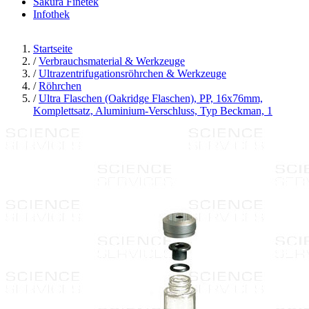
Sakura Finetek
Infothek
Startseite
/
Verbrauchsmaterial & Werkzeuge
/
Ultrazentrifugationsröhrchen & Werkzeuge
/
Röhrchen
/
Ultra Flaschen (Oakridge Flaschen), PP, 16x76mm,
Komplettsatz, Aluminium-Verschluss, Typ Beckman, 1