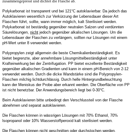
zusammengepresst und dichtet die Flasche ab.
Polykarbonat ist transparent und bei 121°C autoklavierbar. Da jedoch das
Autoklavieren wesentlich zur Verkürzung der Lebensdauer dieser Art
Flaschen führt, sollte, wann immer möglich, kalt Sterilisiert werden.
Polykarbonat ist beständig gegenüber neutralen Salzen und verdünnten
Säurelösungen,
nicht
jedoch gegenüber alkalischen Lösungen. Um die
Lebensdauer der Flaschen zu verlängern, sollten nur Lösungen mit einem
pH-Wert unter 8 verwendet werden.
Polypropylen zeigt allgemein die beste Chemikalienbeständigkeit. Es
bietet begrenzte, aber annehmbare Lösungmittelbeständigkeit unter
Krafteinwirkung bei der Zentrifugation. PP bietet exzellente Beständigkeit
gegenüber alkalischen Gradienten und kann in einem pH-Bereich von 2-12
verwendet werden. Durch die dicke Wandstärke sind die Polypropylen-
Flaschen milchig lichtdurchlässig. Durch helle Hintergrundbeleuchtung
kann der Meniskus der Probe aber erkannt werden. Die Oberfläche von PP
ist nicht benetzbar. Der Anwendungsbereich liegt bei 0-30°C.
Beim Autoklavieren bitte unbedingt den Verschlussteil von der Flasche
abnehmen und separat autoklavieren.
Die Flaschen können in wässrigen Lösungen mit 70% Ethanol, 70%
lsopropanol oder 10% Wasserstoffperoxid kalt sterilisiert werden.
Die Flaschen können nicht geschnitten oder durchstochen werden.