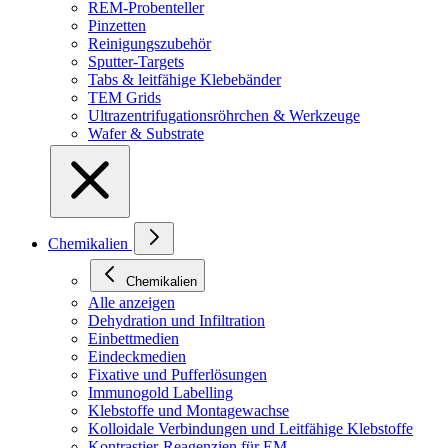
REM-Probenteller
Pinzetten
Reinigungszubehör
Sputter-Targets
Tabs & leitfähige Klebebänder
TEM Grids
Ultrazentrifugationsröhrchen & Werkzeuge
Wafer & Substrate
Chemikalien
Chemikalien
Alle anzeigen
Dehydration und Infiltration
Einbettmedien
Eindeckmedien
Fixative und Pufferlösungen
Immunogold Labelling
Klebstoffe und Montagewachse
Kolloidale Verbindungen und Leitfähige Klebstoffe
Kontrastier-Reagenzien für EM