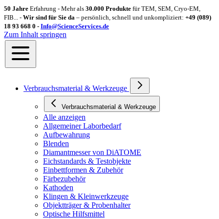
50 Jahre
Erfahrung - Mehr als
30.000 Produkte
für TEM, SEM, Cryo-EM,
FIB... -
Wir sind für Sie da
– persönlich, schnell und unkompliziert:
+49 (089)
18 93 668 0 -
Info@ScienceServices.de
Zum Inhalt springen
Verbrauchsmaterial & Werkzeuge
Verbrauchsmaterial & Werkzeuge
Alle anzeigen
Allgemeiner Laborbedarf
Aufbewahrung
Blenden
Diamantmesser von DiATOME
Eichstandards & Testobjekte
Einbettformen & Zubehör
Färbezubehör
Kathoden
Klingen & Kleinwerkzeuge
Objektträger & Probenhalter
Optische Hilfsmittel