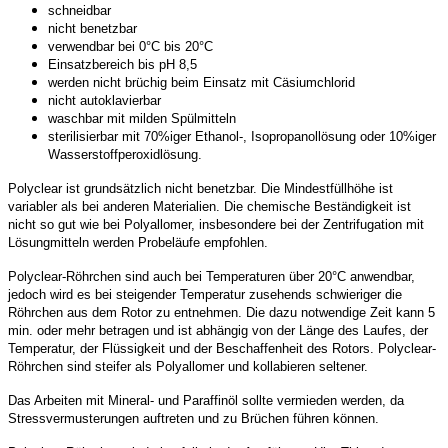
schneidbar
nicht benetzbar
verwendbar bei 0°C bis 20°C
Einsatzbereich bis pH 8,5
werden nicht brüchig beim Einsatz mit Cäsiumchlorid
nicht autoklavierbar
waschbar mit milden Spülmitteln
sterilisierbar mit 70%iger Ethanol-, Isopropanollösung oder 10%iger
Wasserstoffperoxidlösung.
Polyclear ist grundsätzlich nicht benetzbar. Die Mindestfüllhöhe ist
variabler als bei anderen Materialien. Die chemische Beständigkeit ist
nicht so gut wie bei Polyallomer, insbesondere bei der Zentrifugation mit
Lösungmitteln werden Probeläufe empfohlen.
Polyclear-Röhrchen sind auch bei Temperaturen über 20°C anwendbar,
jedoch wird es bei steigender Temperatur zusehends schwieriger die
Röhrchen aus dem Rotor zu entnehmen. Die dazu notwendige Zeit kann 5
min. oder mehr betragen und ist abhängig von der Länge des Laufes, der
Temperatur, der Flüssigkeit und der Beschaffenheit des Rotors. Polyclear-
Röhrchen sind steifer als Polyallomer und kollabieren seltener.
Das Arbeiten mit Mineral- und Paraffinöl sollte vermieden werden, da
Stressvermusterungen auftreten und zu Brüchen führen können.