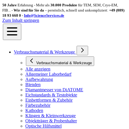
50 Jahre
Erfahrung - Mehr als
30.000 Produkte
für TEM, SEM, Cryo-EM,
FIB... -
Wir sind für Sie da
– persönlich, schnell und unkompliziert:
+49 (089)
18 93 668 0 -
Info@ScienceServices.de
Zum Inhalt springen
Verbrauchsmaterial & Werkzeuge
Verbrauchsmaterial & Werkzeuge
Alle anzeigen
Allgemeiner Laborbedarf
Aufbewahrung
Blenden
Diamantmesser von DiATOME
Eichstandards & Testobjekte
Einbettformen & Zubehör
Färbezubehör
Kathoden
Klingen & Kleinwerkzeuge
Objektträger & Probenhalter
Optische Hilfsmittel