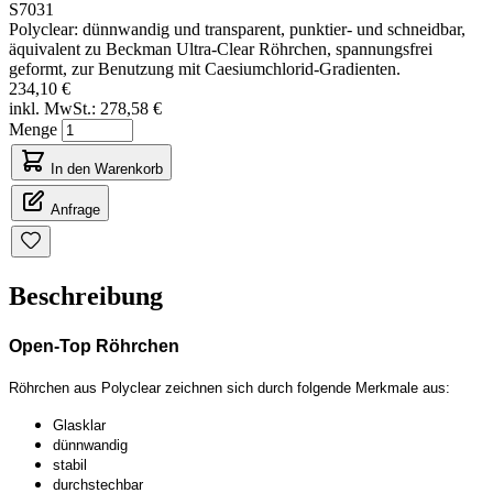
S7031
Polyclear: dünnwandig und transparent, punktier- und schneidbar,
äquivalent zu Beckman Ultra-Clear Röhrchen, spannungsfrei
geformt, zur Benutzung mit Caesiumchlorid-Gradienten.
234,10 €
inkl. MwSt.:
278,58 €
Menge
In den Warenkorb
Anfrage
Beschreibung
Open-Top Röhrchen
Röhrchen aus Polyclear zeichnen sich durch folgende Merkmale aus:
Glasklar
dünnwandig
stabil
durchstechbar