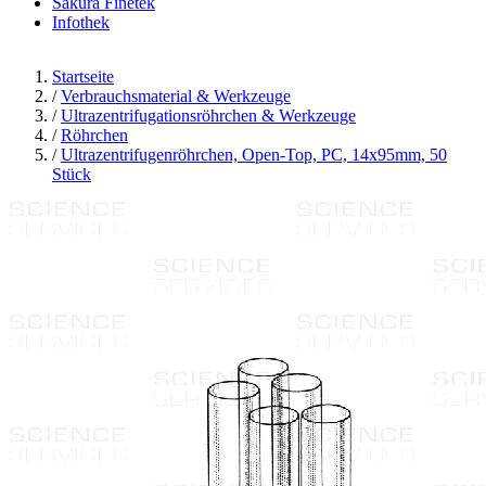
Sakura Finetek
Infothek
Startseite
/
Verbrauchsmaterial & Werkzeuge
/
Ultrazentrifugationsröhrchen & Werkzeuge
/
Röhrchen
/
Ultrazentrifugenröhrchen, Open-Top, PC, 14x95mm, 50
Stück