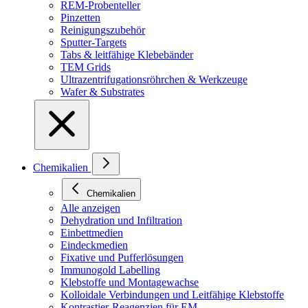
REM-Probenteller
Pinzetten
Reinigungszubehör
Sputter-Targets
Tabs & leitfähige Klebebänder
TEM Grids
Ultrazentrifugationsröhrchen & Werkzeuge
Wafer & Substrates
Chemikalien
Chemikalien
Alle anzeigen
Dehydration und Infiltration
Einbettmedien
Eindeckmedien
Fixative und Pufferlösungen
Immunogold Labelling
Klebstoffe und Montagewachse
Kolloidale Verbindungen und Leitfähige Klebstoffe
Kontrastier-Reagenzien für EM