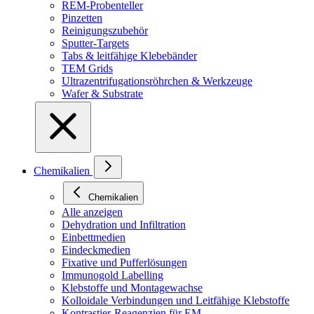
REM-Probenteller
Pinzetten
Reinigungszubehör
Sputter-Targets
Tabs & leitfähige Klebebänder
TEM Grids
Ultrazentrifugationsröhrchen & Werkzeuge
Wafer & Substrate
Chemikalien
Chemikalien
Alle anzeigen
Dehydration und Infiltration
Einbettmedien
Eindeckmedien
Fixative und Pufferlösungen
Immunogold Labelling
Klebstoffe und Montagewachse
Kolloidale Verbindungen und Leitfähige Klebstoffe
Kontrastier-Reagenzien für EM