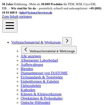
50 Jahre
Erfahrung - Mehr als
30.000 Produkte
für TEM, SEM, Cryo-EM,
FIB... -
Wir sind für Sie da
– persönlich, schnell und unkompliziert:
+49 (089)
18 93 668 0 -
Info@ScienceServices.de
Zum Inhalt springen
Verbrauchsmaterial & Werkzeuge
Verbrauchsmaterial & Werkzeuge
Alle anzeigen
Allgemeiner Laborbedarf
Aufbewahrung
Blenden
Diamantmesser von DiATOME
Eichstandards & Testobjekte
Einbettformen & Zubehör
Färbezubehör
Kathoden
Klingen & Kleinwerkzeuge
Objektträger & Probenhalter
Optische Hilfsmittel