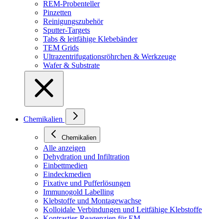
REM-Probenteller
Pinzetten
Reinigungszubehör
Sputter-Targets
Tabs & leitfähige Klebebänder
TEM Grids
Ultrazentrifugationsröhrchen & Werkzeuge
Wafer & Substrate
Chemikalien
Chemikalien
Alle anzeigen
Dehydration und Infiltration
Einbettmedien
Eindeckmedien
Fixative und Pufferlösungen
Immunogold Labelling
Klebstoffe und Montagewachse
Kolloidale Verbindungen und Leitfähige Klebstoffe
Kontrastier-Reagenzien für EM