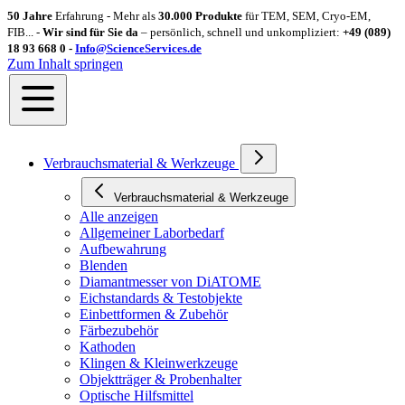
50 Jahre
Erfahrung - Mehr als
30.000 Produkte
für TEM, SEM, Cryo-EM,
FIB... -
Wir sind für Sie da
– persönlich, schnell und unkompliziert:
+49 (089)
18 93 668 0 -
Info@ScienceServices.de
Zum Inhalt springen
Verbrauchsmaterial & Werkzeuge
Verbrauchsmaterial & Werkzeuge
Alle anzeigen
Allgemeiner Laborbedarf
Aufbewahrung
Blenden
Diamantmesser von DiATOME
Eichstandards & Testobjekte
Einbettformen & Zubehör
Färbezubehör
Kathoden
Klingen & Kleinwerkzeuge
Objektträger & Probenhalter
Optische Hilfsmittel