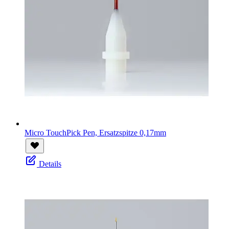
Micro TouchPick Pen, Ersatzspitze 0,17mm
Details