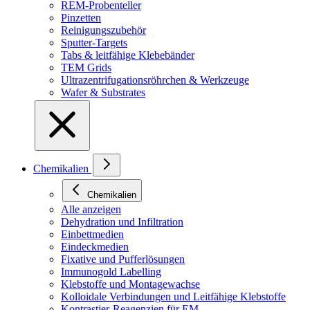
REM-Probenteller
Pinzetten
Reinigungszubehör
Sputter-Targets
Tabs & leitfähige Klebebänder
TEM Grids
Ultrazentrifugationsröhrchen & Werkzeuge
Wafer & Substrates
Chemikalien
Chemikalien
Alle anzeigen
Dehydration und Infiltration
Einbettmedien
Eindeckmedien
Fixative und Pufferlösungen
Immunogold Labelling
Klebstoffe und Montagewachse
Kolloidale Verbindungen und Leitfähige Klebstoffe
Kontrastier-Reagenzien für EM