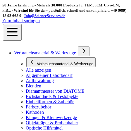
50 Jahre
Erfahrung - Mehr als
30.000 Produkte
für TEM, SEM, Cryo-EM,
FIB... -
Wir sind für Sie da
– persönlich, schnell und unkompliziert:
+49 (089)
18 93 668 0 -
Info@ScienceServices.de
Zum Inhalt springen
Verbrauchsmaterial & Werkzeuge
Verbrauchsmaterial & Werkzeuge
Alle anzeigen
Allgemeiner Laborbedarf
Aufbewahrung
Blenden
Diamantmesser von DiATOME
Eichstandards & Testobjekte
Einbettformen & Zubehör
Färbezubehör
Kathoden
Klingen & Kleinwerkzeuge
Objektträger & Probenhalter
Optische Hilfsmittel