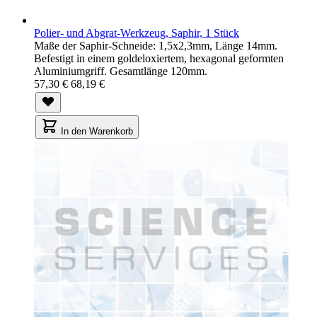
Polier- und Abgrat-Werkzeug, Saphir, 1 Stück
Maße der Saphir-Schneide: 1,5x2,3mm, Länge 14mm.
Befestigt in einem goldeloxiertem, hexagonal geformten
Aluminiumgriff. Gesamtlänge 120mm.
57,30 €
68,19 €
In den Warenkorb