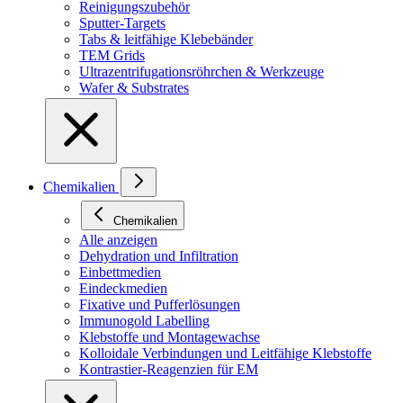
Reinigungszubehör
Sputter-Targets
Tabs & leitfähige Klebebänder
TEM Grids
Ultrazentrifugationsröhrchen & Werkzeuge
Wafer & Substrates
Chemikalien
Chemikalien
Alle anzeigen
Dehydration und Infiltration
Einbettmedien
Eindeckmedien
Fixative und Pufferlösungen
Immunogold Labelling
Klebstoffe und Montagewachse
Kolloidale Verbindungen und Leitfähige Klebstoffe
Kontrastier-Reagenzien für EM