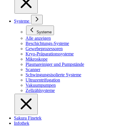
Systeme
Systeme
Alle anzeigen
Beschichtungs-Systeme
Gewebeprozessoren
Kryo-Präparationssysteme
Mikroskope
Plasmareiniger und Pumpstände
Scanner
Schwingungsisolierte Systeme
Ultrazentrifugation
Vakuumpumpen
Zellzählsysteme
Sakura Finetek
Infothek