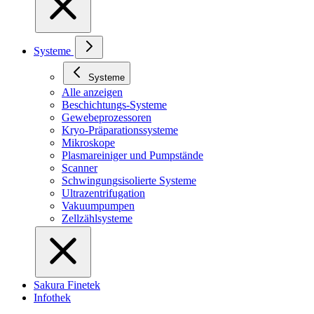
Systeme
Systeme
Alle anzeigen
Beschichtungs-Systeme
Gewebeprozessoren
Kryo-Präparationssysteme
Mikroskope
Plasmareiniger und Pumpstände
Scanner
Schwingungsisolierte Systeme
Ultrazentrifugation
Vakuumpumpen
Zellzählsysteme
Sakura Finetek
Infothek