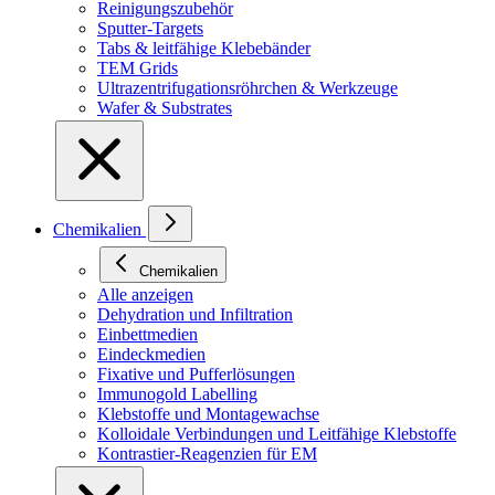
Reinigungszubehör
Sputter-Targets
Tabs & leitfähige Klebebänder
TEM Grids
Ultrazentrifugationsröhrchen & Werkzeuge
Wafer & Substrates
Chemikalien
Chemikalien
Alle anzeigen
Dehydration und Infiltration
Einbettmedien
Eindeckmedien
Fixative und Pufferlösungen
Immunogold Labelling
Klebstoffe und Montagewachse
Kolloidale Verbindungen und Leitfähige Klebstoffe
Kontrastier-Reagenzien für EM