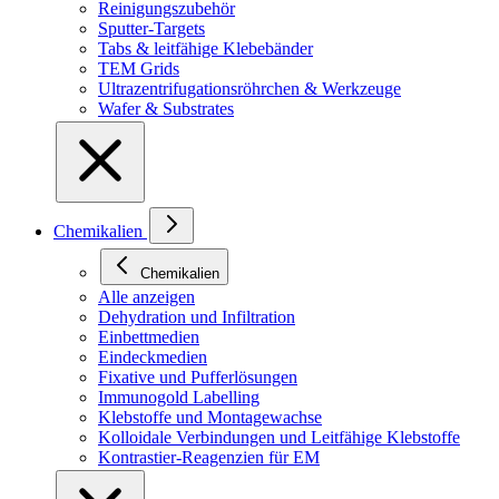
Reinigungszubehör
Sputter-Targets
Tabs & leitfähige Klebebänder
TEM Grids
Ultrazentrifugationsröhrchen & Werkzeuge
Wafer & Substrates
Chemikalien
Chemikalien
Alle anzeigen
Dehydration und Infiltration
Einbettmedien
Eindeckmedien
Fixative und Pufferlösungen
Immunogold Labelling
Klebstoffe und Montagewachse
Kolloidale Verbindungen und Leitfähige Klebstoffe
Kontrastier-Reagenzien für EM