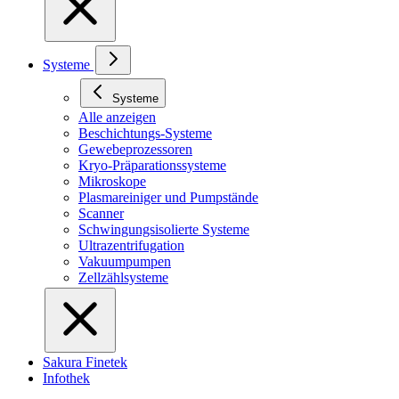
Systeme
Systeme
Alle anzeigen
Beschichtungs-Systeme
Gewebeprozessoren
Kryo-Präparationssysteme
Mikroskope
Plasmareiniger und Pumpstände
Scanner
Schwingungsisolierte Systeme
Ultrazentrifugation
Vakuumpumpen
Zellzählsysteme
Sakura Finetek
Infothek