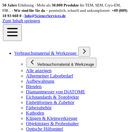
50 Jahre
Erfahrung - Mehr als
30.000 Produkte
für TEM, SEM, Cryo-EM,
FIB... -
Wir sind für Sie da
– persönlich, schnell und unkompliziert:
+49 (089)
18 93 668 0 -
Info@ScienceServices.de
Zum Inhalt springen
Verbrauchsmaterial & Werkzeuge
Verbrauchsmaterial & Werkzeuge
Alle anzeigen
Allgemeiner Laborbedarf
Aufbewahrung
Blenden
Diamantmesser von DiATOME
Eichstandards & Testobjekte
Einbettformen & Zubehör
Färbezubehör
Kathoden
Klingen & Kleinwerkzeuge
Objektträger & Probenhalter
Optische Hilfsmittel