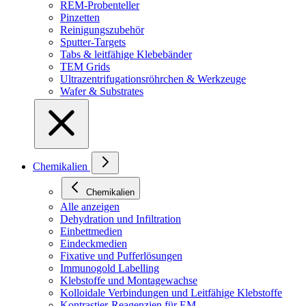
REM-Probenteller
Pinzetten
Reinigungszubehör
Sputter-Targets
Tabs & leitfähige Klebebänder
TEM Grids
Ultrazentrifugationsröhrchen & Werkzeuge
Wafer & Substrates
Chemikalien
Chemikalien
Alle anzeigen
Dehydration und Infiltration
Einbettmedien
Eindeckmedien
Fixative und Pufferlösungen
Immunogold Labelling
Klebstoffe und Montagewachse
Kolloidale Verbindungen und Leitfähige Klebstoffe
Kontrastier-Reagenzien für EM