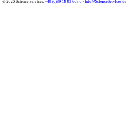
© 2026 Science Services,
+49 (0)89 18 93 668 0
-
Info@ScienceServices.de