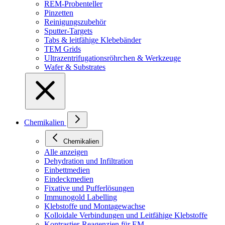
REM-Probenteller
Pinzetten
Reinigungszubehör
Sputter-Targets
Tabs & leitfähige Klebebänder
TEM Grids
Ultrazentrifugationsröhrchen & Werkzeuge
Wafer & Substrates
Chemikalien
Chemikalien
Alle anzeigen
Dehydration und Infiltration
Einbettmedien
Eindeckmedien
Fixative und Pufferlösungen
Immunogold Labelling
Klebstoffe und Montagewachse
Kolloidale Verbindungen und Leitfähige Klebstoffe
Kontrastier-Reagenzien für EM