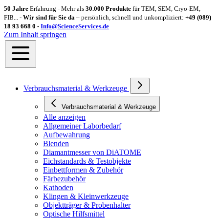
50 Jahre
Erfahrung - Mehr als
30.000 Produkte
für TEM, SEM, Cryo-EM,
FIB... -
Wir sind für Sie da
– persönlich, schnell und unkompliziert:
+49 (089)
18 93 668 0 -
Info@ScienceServices.de
Zum Inhalt springen
Verbrauchsmaterial & Werkzeuge
Verbrauchsmaterial & Werkzeuge
Alle anzeigen
Allgemeiner Laborbedarf
Aufbewahrung
Blenden
Diamantmesser von DiATOME
Eichstandards & Testobjekte
Einbettformen & Zubehör
Färbezubehör
Kathoden
Klingen & Kleinwerkzeuge
Objektträger & Probenhalter
Optische Hilfsmittel