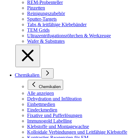
REM-Probenteller
Pinzetten
Reinigungszubehör
Sputter-Targets
Tabs & leitfähige Klebebänder
TEM Grids
Ultrazentrifugationsröhrchen & Werkzeuge
Wafer & Substrates
Chemikalien
Chemikalien
Alle anzeigen
Dehydration und Infiltration
Einbettmedien
Eindeckmedien
Fixative und Pufferlösungen
Immunogold Labelling
Klebstoffe und Montagewachse
Kolloidale Verbindungen und Leitfähige Klebstoffe
Kontrastier-Reagenzien für EM