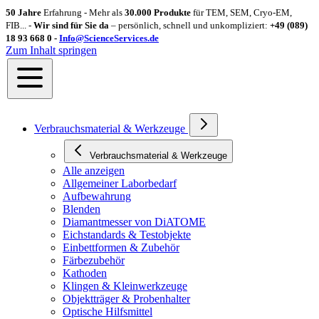
50 Jahre
Erfahrung - Mehr als
30.000 Produkte
für TEM, SEM, Cryo-EM,
FIB... -
Wir sind für Sie da
– persönlich, schnell und unkompliziert:
+49 (089)
18 93 668 0 -
Info@ScienceServices.de
Zum Inhalt springen
Verbrauchsmaterial & Werkzeuge
Verbrauchsmaterial & Werkzeuge
Alle anzeigen
Allgemeiner Laborbedarf
Aufbewahrung
Blenden
Diamantmesser von DiATOME
Eichstandards & Testobjekte
Einbettformen & Zubehör
Färbezubehör
Kathoden
Klingen & Kleinwerkzeuge
Objektträger & Probenhalter
Optische Hilfsmittel