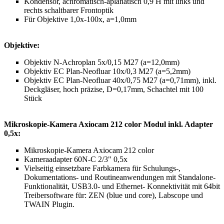
Kondensor, achromatisch-aplanatisch 0,9 H mit links und
rechts schaltbarer Frontoptik
Für Objektive 1,0x-100x, a=1,0mm
Objektive:
Objektiv N-Achroplan 5x/0,15 M27 (a=12,0mm)
Objektiv EC Plan-Neofluar 10x/0,3 M27 (a=5,2mm)
Objektiv EC Plan-Neofluar 40x/0,75 M27 (a=0,71mm), inkl.
Deckgläser, hoch präzise, D=0,17mm, Schachtel mit 100
Stück
Mikroskopie-Kamera Axiocam 212 color Modul inkl. Adapter
0,5x:
Mikroskopie-Kamera Axiocam 212 color
Kameraadapter 60N-C 2/3" 0,5x
Vielseitig einsetzbare Farbkamera für Schulungs-,
Dokumentations- und Routineanwendungen mit Standalone-
Funktionalität, USB3.0- und Ethernet- Konnektivität mit 64bit
Treibersoftware für: ZEN (blue und core), Labscope und
TWAIN Plugin.