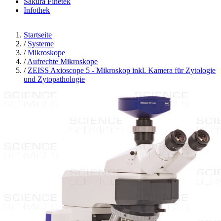
Sakura Finetek
Infothek
Startseite
/
Systeme
/
Mikroskope
/
Aufrechte Mikroskope
/
ZEISS Axioscope 5 - Mikroskop inkl. Kamera für Zytologie
und Zytopathologie