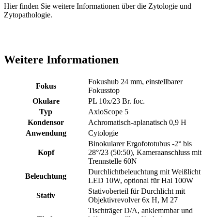
Hier finden Sie weitere Informationen über die Zytologie und
Zytopathologie.
Weitere Informationen
Fokushub 24 mm, einstellbarer
Fokus
Fokusstop
Okulare
PL 10x/23 Br. foc.
Typ
AxioScope 5
Kondensor
Achromatisch-aplanatisch 0,9 H
Anwendung
Cytologie
Binokularer Ergofototubus -2° bis
Kopf
28°/23 (50:50), Kameraanschluss mit
Trennstelle 60N
Durchlichtbeleuchtung mit Weißlicht
Beleuchtung
LED 10W, optional für Hal 100W
Stativoberteil für Durchlicht mit
Stativ
Objektivrevolver 6x H, M 27
Tischträger D/A, anklemmbar und