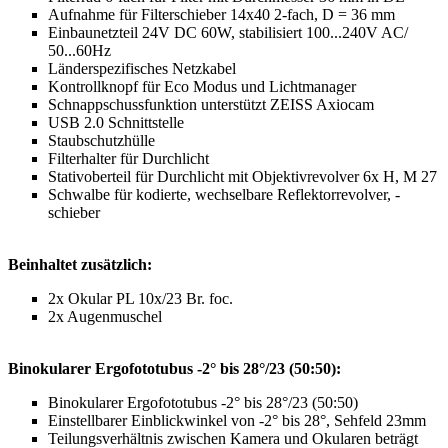
Aufnahme für Filterschieber 14x40 2-fach, D = 36 mm
Einbaunetzteil 24V DC 60W, stabilisiert 100...240V AC/
50...60Hz
Länderspezifisches Netzkabel
Kontrollknopf für Eco Modus und Lichtmanager
Schnappschussfunktion unterstützt ZEISS Axiocam
USB 2.0 Schnittstelle
Staubschutzhülle
Filterhalter für Durchlicht
Stativoberteil für Durchlicht mit Objektivrevolver 6x H, M 27
Schwalbe für kodierte, wechselbare Reflektorrevolver, -
schieber
Beinhaltet zusätzlich:
2x Okular PL 10x/23 Br. foc.
2x Augenmuschel
Binokularer Ergofototubus -2° bis 28°/23 (50:50):
Binokularer Ergofototubus -2° bis 28°/23 (50:50)
Einstellbarer Einblickwinkel von -2° bis 28°, Sehfeld 23mm
Teilungsverhältnis zwischen Kamera und Okularen beträgt