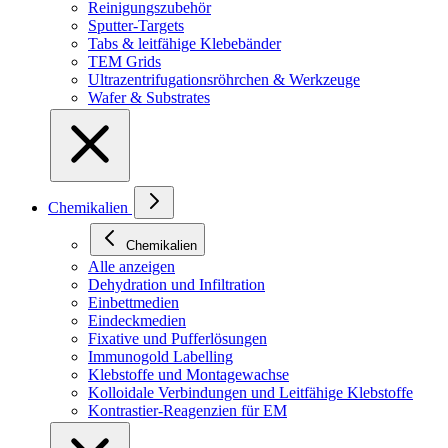
Reinigungszubehör
Sputter-Targets
Tabs & leitfähige Klebebänder
TEM Grids
Ultrazentrifugationsröhrchen & Werkzeuge
Wafer & Substrates
Chemikalien
Chemikalien
Alle anzeigen
Dehydration und Infiltration
Einbettmedien
Eindeckmedien
Fixative und Pufferlösungen
Immunogold Labelling
Klebstoffe und Montagewachse
Kolloidale Verbindungen und Leitfähige Klebstoffe
Kontrastier-Reagenzien für EM