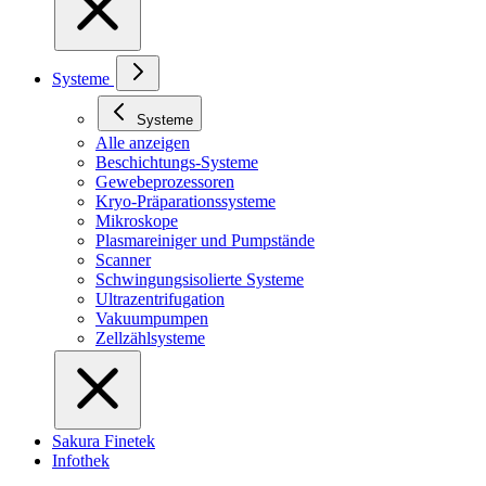
Systeme
Systeme
Alle anzeigen
Beschichtungs-Systeme
Gewebeprozessoren
Kryo-Präparationssysteme
Mikroskope
Plasmareiniger und Pumpstände
Scanner
Schwingungsisolierte Systeme
Ultrazentrifugation
Vakuumpumpen
Zellzählsysteme
Sakura Finetek
Infothek