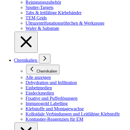
Reinigungszubehör
Sputter-Targets
Tabs & leitfähige Klebebänder
TEM Grids
Ultrazentrifugationsröhrchen & Werkzeuge
Wafer & Substrate
Chemikalien
Chemikalien
Alle anzeigen
Dehydration und Infiltration
Einbettmedien
Eindeckmedien
Fixative und Pufferlösungen
Immunogold Labelling
Klebstoffe und Montagewachse
Kolloidale Verbindungen und Leitfähige Klebstoffe
Kontrastier-Reagenzien für EM