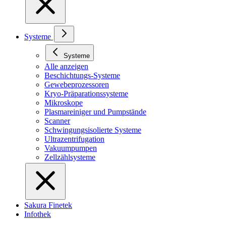
Systeme
Systeme
Alle anzeigen
Beschichtungs-Systeme
Gewebeprozessoren
Kryo-Präparationssysteme
Mikroskope
Plasmareiniger und Pumpstände
Scanner
Schwingungsisolierte Systeme
Ultrazentrifugation
Vakuumpumpen
Zellzählsysteme
Sakura Finetek
Infothek