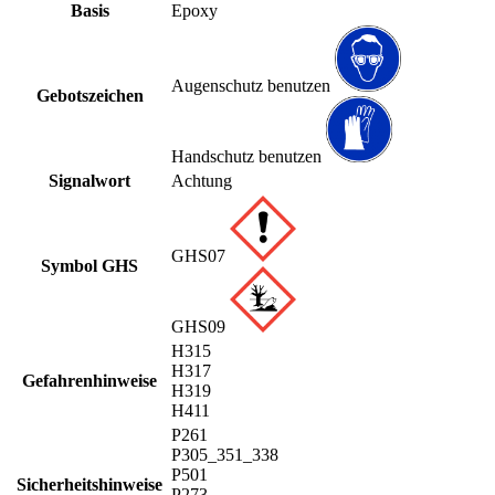
Basis
Epoxy
Augenschutz benutzen
Gebotszeichen
Handschutz benutzen
Signalwort
Achtung
GHS07
Symbol GHS
GHS09
H315
H317
Gefahrenhinweise
H319
H411
P261
P305_351_338
P501
Sicherheitshinweise
P273