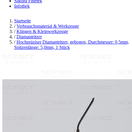
Sakura Finetek
Infothek
Startseite
/
Verbrauchsmaterial & Werkzeuge
/
Klingen & Kleinwerkzeuge
/
Diamantritzer
/
Hochpräziser Diamantritzer, gebogen, Durchmesser: 0,5mm,
Spitzenlänge: 5,0mm, 1 Stück