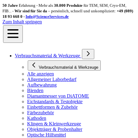
50 Jahre
Erfahrung - Mehr als
30.000 Produkte
für TEM, SEM, Cryo-EM,
FIB... -
Wir sind für Sie da
– persönlich, schnell und unkompliziert:
+49 (089)
18 93 668 0 -
Info@ScienceServices.de
Zum Inhalt springen
Verbrauchsmaterial & Werkzeuge
Verbrauchsmaterial & Werkzeuge
Alle anzeigen
Allgemeiner Laborbedarf
Aufbewahrung
Blenden
Diamantmesser von DiATOME
Eichstandards & Testobjekte
Einbettformen & Zubehör
Färbezubehör
Kathoden
Klingen & Kleinwerkzeuge
Objektträger & Probenhalter
Optische Hilfsmittel