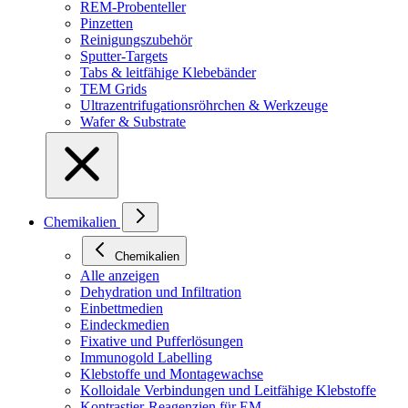
REM-Probenteller
Pinzetten
Reinigungszubehör
Sputter-Targets
Tabs & leitfähige Klebebänder
TEM Grids
Ultrazentrifugationsröhrchen & Werkzeuge
Wafer & Substrate
Chemikalien
Chemikalien
Alle anzeigen
Dehydration und Infiltration
Einbettmedien
Eindeckmedien
Fixative und Pufferlösungen
Immunogold Labelling
Klebstoffe und Montagewachse
Kolloidale Verbindungen und Leitfähige Klebstoffe
Kontrastier-Reagenzien für EM