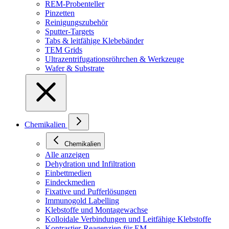
REM-Probenteller
Pinzetten
Reinigungszubehör
Sputter-Targets
Tabs & leitfähige Klebebänder
TEM Grids
Ultrazentrifugationsröhrchen & Werkzeuge
Wafer & Substrate
Chemikalien
Chemikalien
Alle anzeigen
Dehydration und Infiltration
Einbettmedien
Eindeckmedien
Fixative und Pufferlösungen
Immunogold Labelling
Klebstoffe und Montagewachse
Kolloidale Verbindungen und Leitfähige Klebstoffe
Kontrastier-Reagenzien für EM