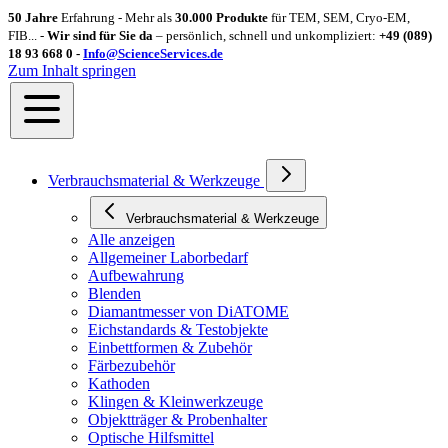
50 Jahre
Erfahrung - Mehr als
30.000 Produkte
für TEM, SEM, Cryo-EM,
FIB... -
Wir sind für Sie da
– persönlich, schnell und unkompliziert:
+49 (089)
18 93 668 0 -
Info@ScienceServices.de
Zum Inhalt springen
Verbrauchsmaterial & Werkzeuge
Verbrauchsmaterial & Werkzeuge
Alle anzeigen
Allgemeiner Laborbedarf
Aufbewahrung
Blenden
Diamantmesser von DiATOME
Eichstandards & Testobjekte
Einbettformen & Zubehör
Färbezubehör
Kathoden
Klingen & Kleinwerkzeuge
Objektträger & Probenhalter
Optische Hilfsmittel