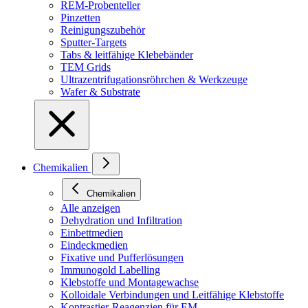
REM-Probenteller
Pinzetten
Reinigungszubehör
Sputter-Targets
Tabs & leitfähige Klebebänder
TEM Grids
Ultrazentrifugationsröhrchen & Werkzeuge
Wafer & Substrate
Chemikalien
Chemikalien
Alle anzeigen
Dehydration und Infiltration
Einbettmedien
Eindeckmedien
Fixative und Pufferlösungen
Immunogold Labelling
Klebstoffe und Montagewachse
Kolloidale Verbindungen und Leitfähige Klebstoffe
Kontrastier-Reagenzien für EM