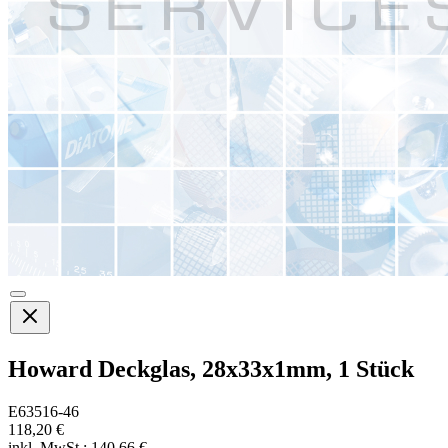
Howard Deckglas, 28x33x1mm, 1 Stück
E63516-46
118,20 €
inkl. MwSt.:
140,66 €