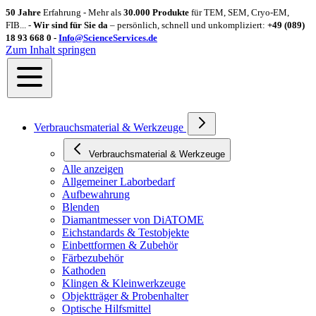
50 Jahre
Erfahrung - Mehr als
30.000 Produkte
für TEM, SEM, Cryo-EM,
FIB... -
Wir sind für Sie da
– persönlich, schnell und unkompliziert:
+49 (089)
18 93 668 0 -
Info@ScienceServices.de
Zum Inhalt springen
Verbrauchsmaterial & Werkzeuge
Verbrauchsmaterial & Werkzeuge
Alle anzeigen
Allgemeiner Laborbedarf
Aufbewahrung
Blenden
Diamantmesser von DiATOME
Eichstandards & Testobjekte
Einbettformen & Zubehör
Färbezubehör
Kathoden
Klingen & Kleinwerkzeuge
Objektträger & Probenhalter
Optische Hilfsmittel