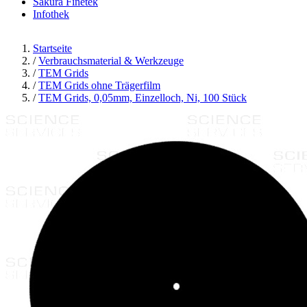
Sakura Finetek
Infothek
Startseite
/
Verbrauchsmaterial & Werkzeuge
/
TEM Grids
/
TEM Grids ohne Trägerfilm
/
TEM Grids, 0,05mm, Einzelloch, Ni, 100 Stück