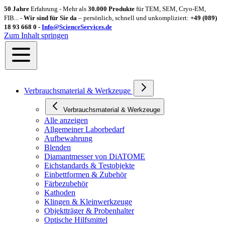
50 Jahre
Erfahrung - Mehr als
30.000 Produkte
für TEM, SEM, Cryo-EM,
FIB... -
Wir sind für Sie da
– persönlich, schnell und unkompliziert:
+49 (089)
18 93 668 0 -
Info@ScienceServices.de
Zum Inhalt springen
Verbrauchsmaterial & Werkzeuge
Verbrauchsmaterial & Werkzeuge
Alle anzeigen
Allgemeiner Laborbedarf
Aufbewahrung
Blenden
Diamantmesser von DiATOME
Eichstandards & Testobjekte
Einbettformen & Zubehör
Färbezubehör
Kathoden
Klingen & Kleinwerkzeuge
Objektträger & Probenhalter
Optische Hilfsmittel