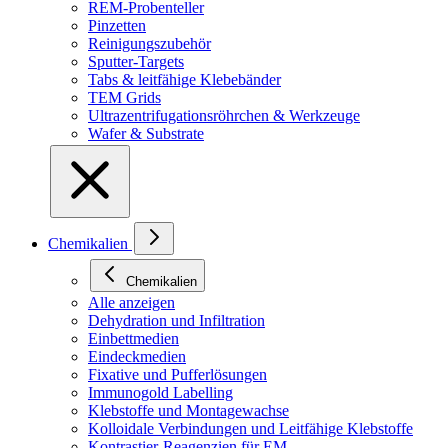
REM-Probenteller
Pinzetten
Reinigungszubehör
Sputter-Targets
Tabs & leitfähige Klebebänder
TEM Grids
Ultrazentrifugationsröhrchen & Werkzeuge
Wafer & Substrate
Chemikalien
Chemikalien
Alle anzeigen
Dehydration und Infiltration
Einbettmedien
Eindeckmedien
Fixative und Pufferlösungen
Immunogold Labelling
Klebstoffe und Montagewachse
Kolloidale Verbindungen und Leitfähige Klebstoffe
Kontrastier-Reagenzien für EM