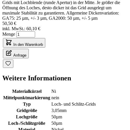
Grids mit Lochblende (runde Apertur) in der Mitte. Je größer die
Öffnung des Loches, desto dicker ist das Grid ausgelegt um
maximale Stabilität zu garantieren. Allgemeine Dickenvariation:
GA75: 25 µm, +/- 3 µm, GA2000: 50 µm, +/- 5 µm
50,50 €
inkl. MwSt.:
60,10 €
Menge
In den Warenkorb
Anfrage
Weitere Informationen
Materialkürzel
Ni
Mittelpunktmarkierung
nein
Typ
Loch- und Schlitz-Grids
Gridgröße
3,05mm
Lochgröße
50µm
Loch-/Schlitzgröße
50µm
Material
Nickel