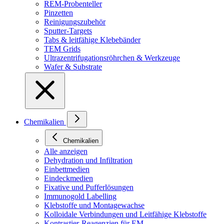
REM-Probenteller
Pinzetten
Reinigungszubehör
Sputter-Targets
Tabs & leitfähige Klebebänder
TEM Grids
Ultrazentrifugationsröhrchen & Werkzeuge
Wafer & Substrate
Chemikalien
Chemikalien
Alle anzeigen
Dehydration und Infiltration
Einbettmedien
Eindeckmedien
Fixative und Pufferlösungen
Immunogold Labelling
Klebstoffe und Montagewachse
Kolloidale Verbindungen und Leitfähige Klebstoffe
Kontrastier-Reagenzien für EM