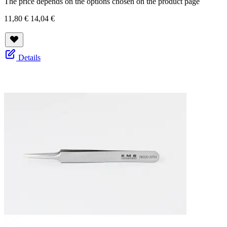
The price depends on the options chosen on the product page
11,80 €
14,04 €
Details