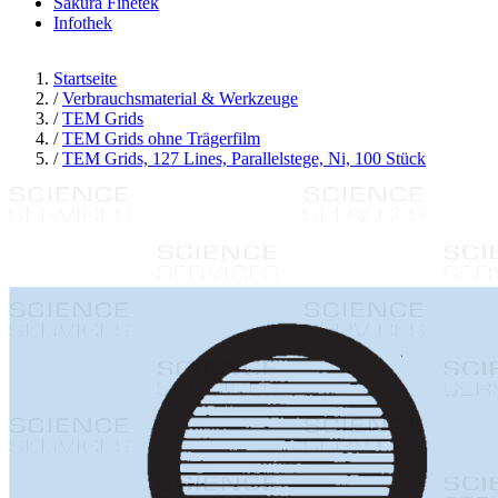
Sakura Finetek
Infothek
Startseite
/
Verbrauchsmaterial & Werkzeuge
/
TEM Grids
/
TEM Grids ohne Trägerfilm
/
TEM Grids, 127 Lines, Parallelstege, Ni, 100 Stück