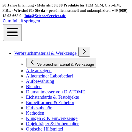
50 Jahre
Erfahrung - Mehr als
30.000 Produkte
für TEM, SEM, Cryo-EM,
FIB... -
Wir sind für Sie da
– persönlich, schnell und unkompliziert:
+49 (089)
18 93 668 0 -
Info@ScienceServices.de
Zum Inhalt springen
Verbrauchsmaterial & Werkzeuge
Verbrauchsmaterial & Werkzeuge
Alle anzeigen
Allgemeiner Laborbedarf
Aufbewahrung
Blenden
Diamantmesser von DiATOME
Eichstandards & Testobjekte
Einbettformen & Zubehör
Färbezubehör
Kathoden
Klingen & Kleinwerkzeuge
Objektträger & Probenhalter
Optische Hilfsmittel