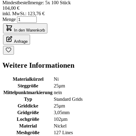
Mindestbestellmenge: 5x 100 Stück
104,00 €
inkl. MwSt.:
123,76 €
Menge
In den Warenkorb
Anfrage
Weitere Informationen
Materialkürzel
Ni
Steggröße
25µm
Mittelpunktmarkierung
nein
Typ
Standard Grids
Griddicke
25µm
Gridgröße
3,05mm
Lochgröße
102µm
Material
Nickel
Meshgröße
127 Lines