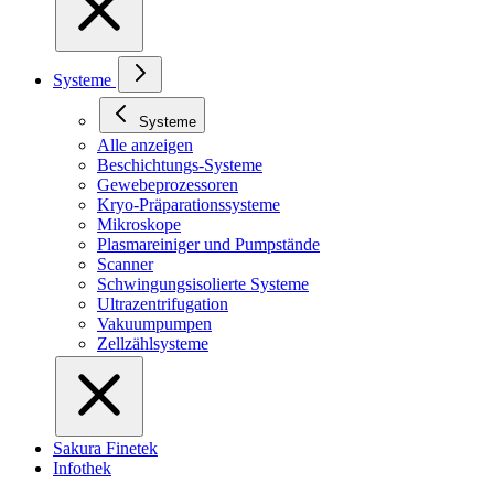
Systeme
Systeme
Alle anzeigen
Beschichtungs-Systeme
Gewebeprozessoren
Kryo-Präparationssysteme
Mikroskope
Plasmareiniger und Pumpstände
Scanner
Schwingungsisolierte Systeme
Ultrazentrifugation
Vakuumpumpen
Zellzählsysteme
Sakura Finetek
Infothek