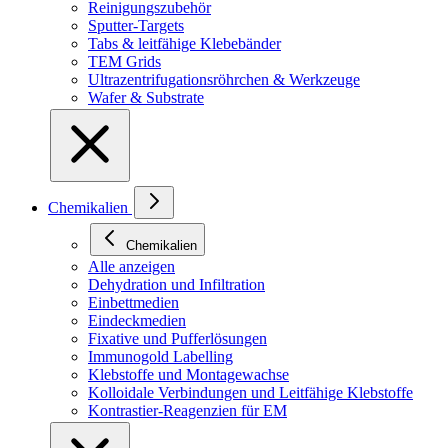
Reinigungszubehör
Sputter-Targets
Tabs & leitfähige Klebebänder
TEM Grids
Ultrazentrifugationsröhrchen & Werkzeuge
Wafer & Substrate
Chemikalien
Chemikalien
Alle anzeigen
Dehydration und Infiltration
Einbettmedien
Eindeckmedien
Fixative und Pufferlösungen
Immunogold Labelling
Klebstoffe und Montagewachse
Kolloidale Verbindungen und Leitfähige Klebstoffe
Kontrastier-Reagenzien für EM