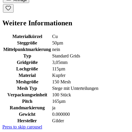
Weitere Informationen
Materialkürzel
Cu
Steggröße
50µm
Mittelpunktmarkierung
nein
Typ
Standard Grids
Gridgröße
3,05mm
Lochgröße
115µm
Material
Kupfer
Meshgröße
150 Mesh
Mesh Typ
Stege mit Unterteilungen
Verpackungseinheit
100 Stück
Pitch
165µm
Randmarkierung
ja
Gewicht
0.000000
Hersteller
Gilder
Press to skip carousel