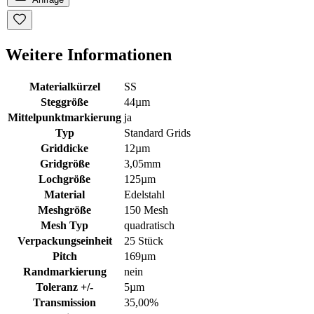
Weitere Informationen
Materialkürzel
SS
Steggröße
44µm
Mittelpunktmarkierung
ja
Typ
Standard Grids
Griddicke
12µm
Gridgröße
3,05mm
Lochgröße
125µm
Material
Edelstahl
Meshgröße
150 Mesh
Mesh Typ
quadratisch
Verpackungseinheit
25 Stück
Pitch
169µm
Randmarkierung
nein
Toleranz +/-
5µm
Transmission
35,00%