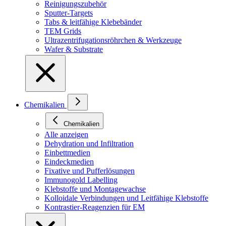
Reinigungszubehör
Sputter-Targets
Tabs & leitfähige Klebebänder
TEM Grids
Ultrazentrifugationsröhrchen & Werkzeuge
Wafer & Substrate
Chemikalien
Chemikalien
Alle anzeigen
Dehydration und Infiltration
Einbettmedien
Eindeckmedien
Fixative und Pufferlösungen
Immunogold Labelling
Klebstoffe und Montagewachse
Kolloidale Verbindungen und Leitfähige Klebstoffe
Kontrastier-Reagenzien für EM