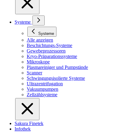
Systeme
Systeme
Alle anzeigen
Beschichtungs-Systeme
Gewebeprozessoren
Kryo-Präparationssysteme
Mikroskope
Plasmareiniger und Pumpstände
Scanner
Schwingungsisolierte Systeme
Ultrazentrifugation
Vakuumpumpen
Zellzählsysteme
Sakura Finetek
Infothek