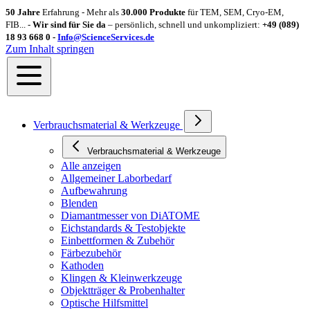
50 Jahre
Erfahrung - Mehr als
30.000 Produkte
für TEM, SEM, Cryo-EM,
FIB... -
Wir sind für Sie da
– persönlich, schnell und unkompliziert:
+49 (089)
18 93 668 0 -
Info@ScienceServices.de
Zum Inhalt springen
Verbrauchsmaterial & Werkzeuge
Verbrauchsmaterial & Werkzeuge
Alle anzeigen
Allgemeiner Laborbedarf
Aufbewahrung
Blenden
Diamantmesser von DiATOME
Eichstandards & Testobjekte
Einbettformen & Zubehör
Färbezubehör
Kathoden
Klingen & Kleinwerkzeuge
Objektträger & Probenhalter
Optische Hilfsmittel