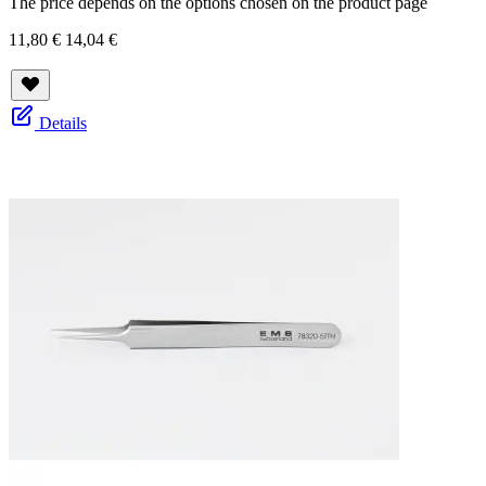
The price depends on the options chosen on the product page
11,80 €
14,04 €
Details