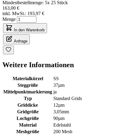
Mindestbestellmenge: 5x 25 Stück
163,00 €
inkl. MwSt.:
193,97 €
Menge
In den Warenkorb
Anfrage
Weitere Informationen
Materialkürzel
SS
Steggröße
37µm
Mittelpunktmarkierung
ja
Typ
Standard Grids
Griddicke
12µm
Gridgröße
3,05mm
Lochgröße
90µm
Material
Edelstahl
Meshgröße
200 Mesh