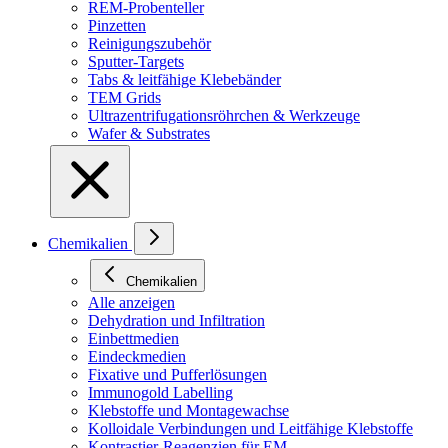
REM-Probenteller
Pinzetten
Reinigungszubehör
Sputter-Targets
Tabs & leitfähige Klebebänder
TEM Grids
Ultrazentrifugationsröhrchen & Werkzeuge
Wafer & Substrates
Chemikalien
Chemikalien
Alle anzeigen
Dehydration und Infiltration
Einbettmedien
Eindeckmedien
Fixative und Pufferlösungen
Immunogold Labelling
Klebstoffe und Montagewachse
Kolloidale Verbindungen und Leitfähige Klebstoffe
Kontrastier-Reagenzien für EM