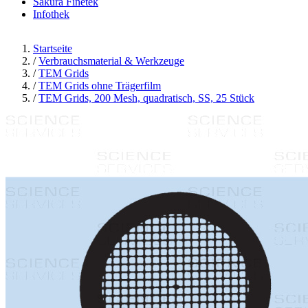
Sakura Finetek
Infothek
Startseite
/
Verbrauchsmaterial & Werkzeuge
/
TEM Grids
/
TEM Grids ohne Trägerfilm
/
TEM Grids, 200 Mesh, quadratisch, SS, 25 Stück