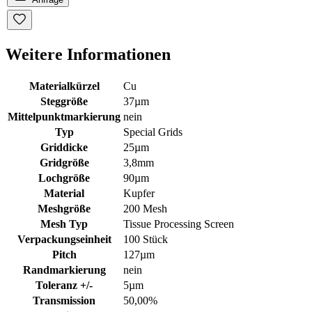
Weitere Informationen
Materialkürzel
Cu
Steggröße
37µm
Mittelpunktmarkierung
nein
Typ
Special Grids
Griddicke
25µm
Gridgröße
3,8mm
Lochgröße
90µm
Material
Kupfer
Meshgröße
200 Mesh
Mesh Typ
Tissue Processing Screen
Verpackungseinheit
100 Stück
Pitch
127µm
Randmarkierung
nein
Toleranz +/-
5µm
Transmission
50,00%