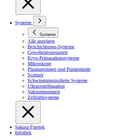
Systeme
Systeme
Alle anzeigen
Beschichtungs-Systeme
Gewebeprozessoren
Kryo-Präparationssysteme
Mikroskope
Plasmareiniger und Pumpstände
Scanner
Schwingungsisolierte Systeme
Ultrazentrifugation
Vakuumpumpen
Zellzählsysteme
Sakura Finetek
Infothek