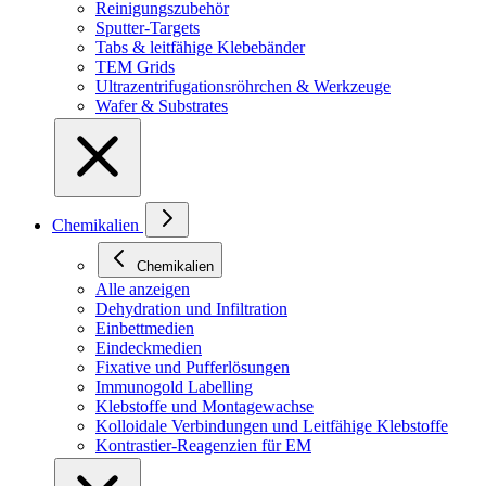
Reinigungszubehör
Sputter-Targets
Tabs & leitfähige Klebebänder
TEM Grids
Ultrazentrifugationsröhrchen & Werkzeuge
Wafer & Substrates
Chemikalien
Chemikalien
Alle anzeigen
Dehydration und Infiltration
Einbettmedien
Eindeckmedien
Fixative und Pufferlösungen
Immunogold Labelling
Klebstoffe und Montagewachse
Kolloidale Verbindungen und Leitfähige Klebstoffe
Kontrastier-Reagenzien für EM